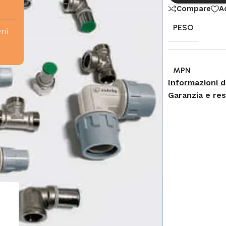
Compare
A
PESO
eni
MPN
Informazioni d
Garanzia e re