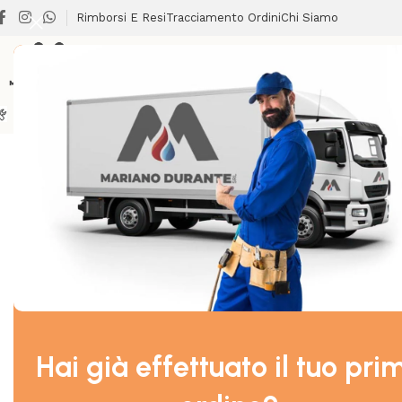
Rimborsi E Resi
Tracciamento Ordini
Chi Siamo
BRICOLAGE
CLIMATIZZAZIONE
LAVANDERIA
RISCALDA
Home
/
TERMOIDRAULICA
/
SAFETY
/
AQUATECHNIK SAFETY T
Hai già effettuato il tuo pri