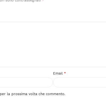
*
tori sono contrassegnati
*
Email
r per la prossima volta che commento.