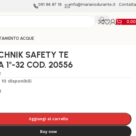
091 96 87 19
info@marianodurante.it
Contatta
0,0
TAMENTO ACQUE
HNIK SAFETY TE
 1"-32 COD. 20556
2
10 disponibili
i
Aggiungi al carrello
Buy now