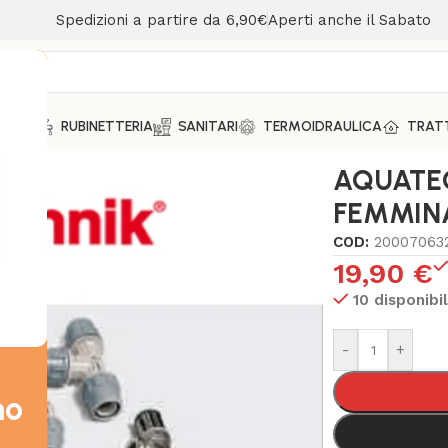
Spedizioni a partire da 6,90€
Aperti anche il Sabato
MENTO
RUBINETTERIA
SANITARI
TERMOIDRAULICA
TRAT
E FEMMINA 1"-32 COD. 20556
AQUATEC
FEMMINA
COD:
20007063
19,90
€
10 disponibil
-
+
mo