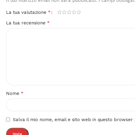
Il tuo indirizzo email non sarà pubblicato.
I campi obbliga
*
La tua valutazione
*
La tua recensione
*
Nome
Salva il mio nome, email e sito web in questo browse