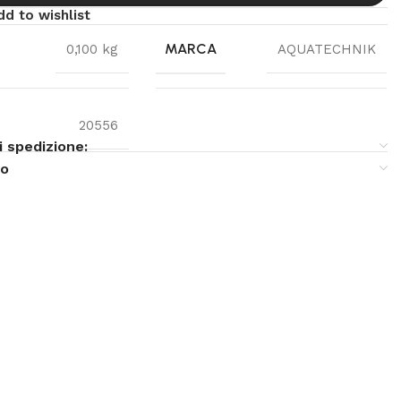
dd to wishlist
MARCA
0,100 kg
AQUATECHNIK
20556
i spedizione:
so