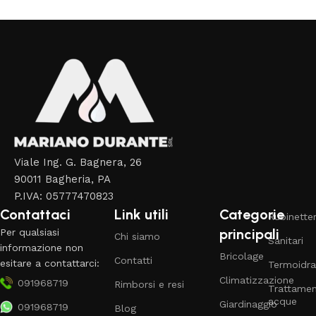
Read More
Viale Ing. G. Bagnera, 26
90011 Bagheria, PA
P.IVA: 05777470823
Contattaci
Link utili
Categorie
Rubinetter
principali
Per qualsiasi
Chi siamo
Sanitari
informazione non
Bricolage
Contatti
esitare a contattarci:
Termoidra
Climatizzazione
091968719
Rimborsi e resi
Trattame
acque
Giardinaggio
091968719
Blog