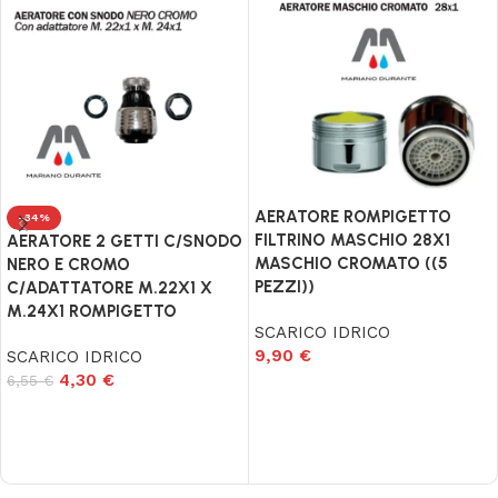
AERATORE ROMPIGETTO
-34%
FILTRINO MASCHIO 28X1
AERATORE 2 GETTI C/SNODO
MASCHIO CROMATO ((5
NERO E CROMO
PEZZI))
C/ADATTATORE M.22X1 X
M.24X1 ROMPIGETTO
SCARICO IDRICO
9,90
€
SCARICO IDRICO
4,30
€
6,55
€
Aggiungi al carrello
Aggiungi al carrello