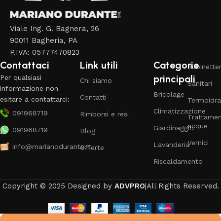
Viale Ing. G. Bagnera, 26
90011 Bagheria, PA
P.IVA: 05777470823
Contattaci
Link utili
Categorie
Rubinetter
principali
Per qualsiasi
Chi siamo
Sanitari
informazione non
Bricolage
Contatti
esitare a contattarci:
Termoidra
Climatizzazione
091968719
Rimborsi e resi
Trattame
acque
Giardinaggio
091968719
Blog
Vernici
Lavanderia
info@marianodurante.it
Offerte
Riscaldamento
Copyright © 2025 Designed by
ADVPRO
|All Rights Reserved.