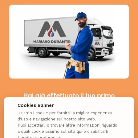
Hai già effettuato il tuo primo
ordine?
Cookies Banner
Usiamo i cookie per fornirti la miglior esperienza
d'uso e navigazione sul nostro sito web.
Richiedi il coupon esclusivo per i nuovi clienti e
Puoi accettarli o trovare altre informazioni riguardo
ottieni uno SCONTO EXTRA!
a quali cookie usiamo sul sito
qui
o disabilitarli
tramite le preferenze.