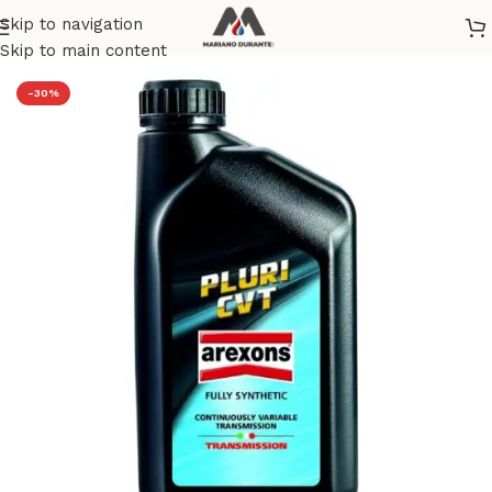
Skip to navigation
e
/
BRICOLAGE E FAI DA TE
/
CURA E MANUTENZIONE AUTO
Skip to main content
-30%