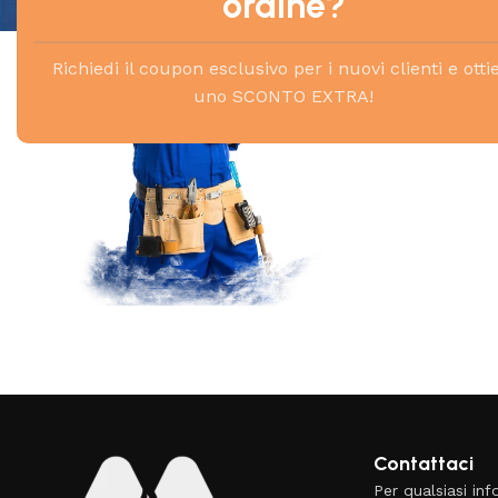
ordine?
Richiedi il coupon esclusivo per i nuovi clienti e otti
uno SCONTO EXTRA!
Le nostre offerte
Read More
Scopri i prodotti in offerta
Vai alle offerte
Contattaci
Per qualsiasi in