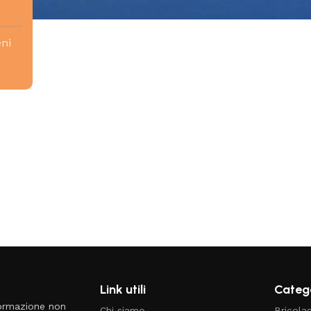
eni
Link utili
Catego
formazione non
Chi siamo
Bricola