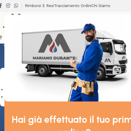
Rimborsi E Resi
Tracciamento Ordini
Chi Siamo
LAVATOI
BRICOLAGE
CLIMATIZZAZIONE
LAVANDERIA
RISCALDA
Non è stato tr
Stock & Offerte
On sale
In stock
Hai già effettuato il tuo pri