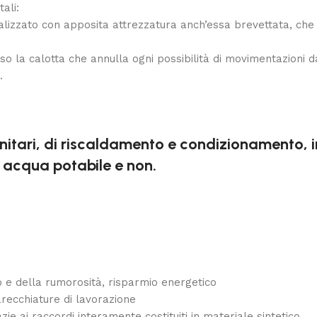
ali:
ealizzato con apposita attrezzatura anch’essa brevettata, che
rso la calotta che annulla ogni possibilità di movimentazioni
.
itari, di riscaldamento e condizionamento, impi
, acqua potabile e non.
co e della rumorosità, risparmio energetico
arecchiature di lavorazione
ie ai raccordi interamente costituiti in materiale sintetico