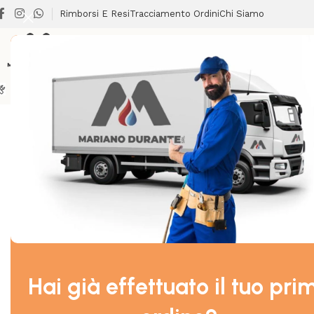
Rimborsi E Resi
Tracciamento Ordini
Chi Siamo
BRICOLAGE
CLIMATIZZAZIONE
LAVANDERIA
RISCALDA
Home
/
TERMOIDRAULICA
/
SAFETY
/
AQUATECHNIK SAFETY M
Hai già effettuato il tuo pri