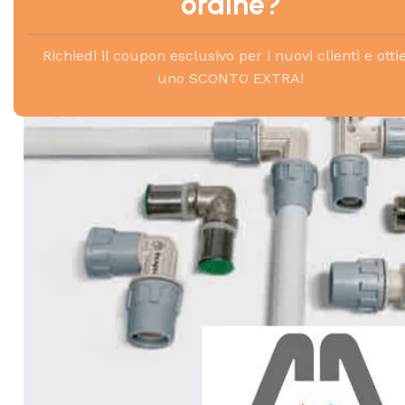
ordine?
Richiedi il coupon esclusivo per i nuovi clienti e otti
uno SCONTO EXTRA!