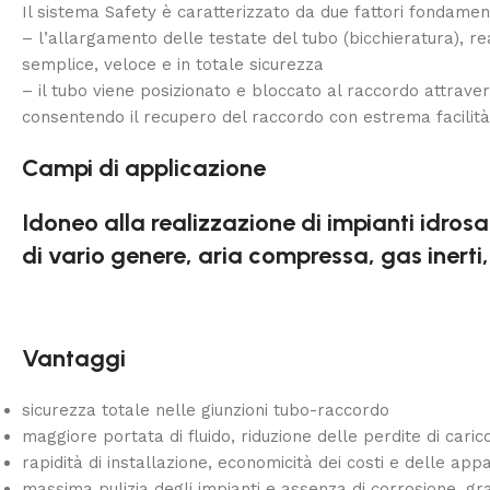
Il sistema Safety è caratterizzato da due fattori fondament
– l’allargamento delle testate del tubo (bicchieratura), r
semplice, veloce e in totale sicurezza
– il tubo viene posizionato e bloccato al raccordo attrave
consentendo il recupero del raccordo con estrema facilità
Campi di applicazione
Idoneo alla realizzazione di impianti idrosan
di vario genere, aria compressa, gas inerti
Vantaggi
sicurezza totale nelle giunzioni tubo-raccordo
maggiore portata di fluido, riduzione delle perdite di cari
rapidità di installazione, economicità dei costi e delle app
massima pulizia degli impianti e assenza di corrosione, graz