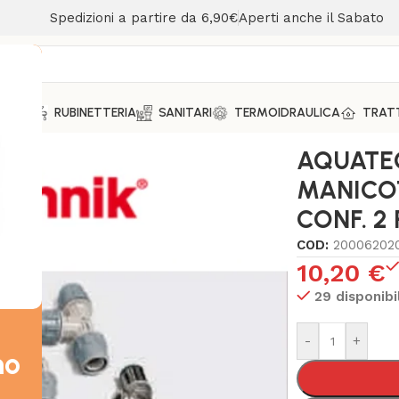
Spedizioni a partire da 6,90€
Aperti anche il Sabato
MENTO
RUBINETTERIA
SANITARI
TERMOIDRAULICA
TRAT
ANICOTTO 20-20 COD. 20446 CONF. 2 PEZZI
AQUATE
MANICOT
CONF. 2 
COD:
20006202
10,20
€
29 disponibil
-
+
mo