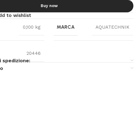
Buy now
dd to wishlist
MARCA
0,100 kg
AQUATECHNIK
20446
i spedizione:
so