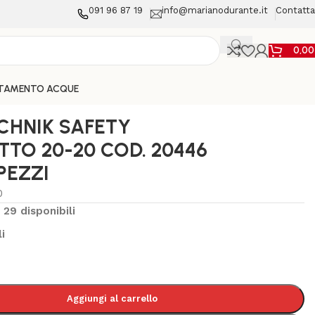
091 96 87 19
info@marianodurante.it
Contatta
0,0
TAMENTO ACQUE
CHNIK SAFETY
TO 20-20 COD. 20446
PEZZI
0
29 disponibili
i
Aggiungi al carrello