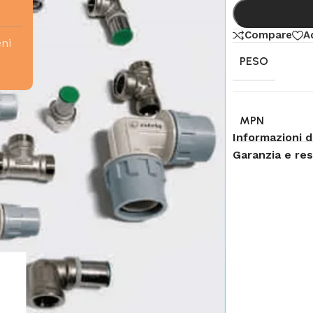
Compare
A
eni
PESO
MPN
Informazioni d
Garanzia e re