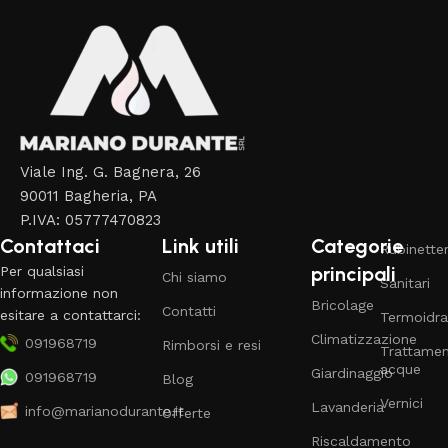
Viale Ing. G. Bagnera, 26
90011 Bagheria, PA
P.IVA: 05777470823
Contattaci
Link utili
Categorie
Rubinetter
principali
Per qualsiasi
Chi siamo
Sanitari
informazione non
Bricolage
Contatti
esitare a contattarci:
Termoidra
Climatizzazione
091968719
Rimborsi e resi
Trattame
acque
Giardinaggio
091968719
Blog
Vernici
Lavanderia
info@marianodurante.it
Offerte
Riscaldamento