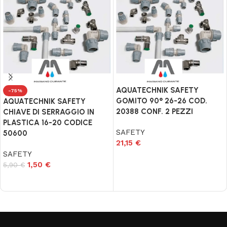
AQUATECHNIK SAFETY
-75%
GOMITO 90° 26-26 COD.
AQUATECHNIK SAFETY
20388 CONF. 2 PEZZI
CHIAVE DI SERRAGGIO IN
PLASTICA 16-20 CODICE
SAFETY
50600
21,15
€
SAFETY
Aggiungi al carrello
1,50
€
5,90
€
Aggiungi al carrello
Read More