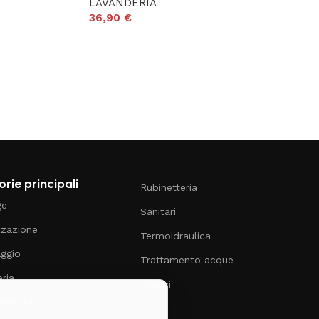
LAVANDERIA
36,90
€
→
rie principali
Rubinetteria
ge
Sanitari
zzazione
Termoidraulica
aggio
Trattamento acque
ria
Vernici
damento