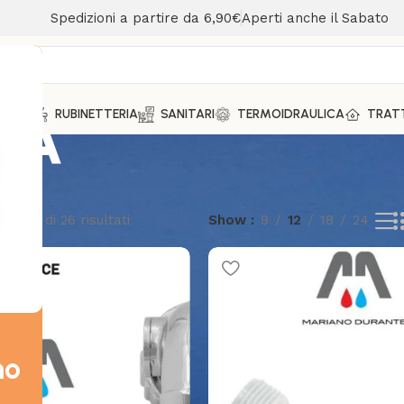
Spedizioni a partire da 6,90€
Aperti anche il Sabato
IA
MENTO
RUBINETTERIA
SANITARI
TERMOIDRAULICA
TRAT
i 1-12 di 26 risultati
Show
9
12
18
24
mo