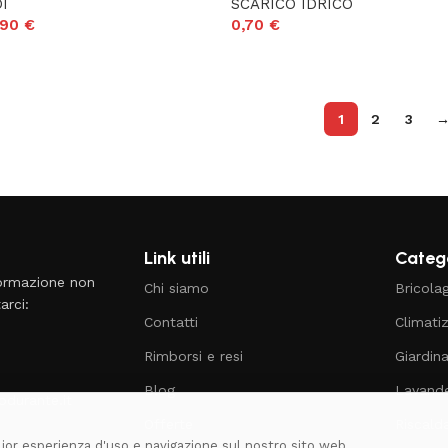
I
SCARICO IDRICO
,90
€
0,70
€
1
2
3
Link utili
Catego
formazione non
Chi siamo
Bricola
arci:
Contatti
Climati
Rimborsi e resi
Giardin
Blog
Lavande
durante.it
Offerte
Riscal
glior esperienza d'uso e navigazione sul nostro sito web.