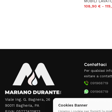
Le nostre offerte
MOBILI LAVATO
108,90
€
-
119
Scopri i prodotti in offerta
Vai alle offerte
Read More
Contattaci
Per qualsiasi in
esitare a contatt
091968719
091968719
Viale Ing. G. Bagnera, 26
info@mariano
Cookies Banner
90011 Bagheria, PA
P.IVA: 05777470823
Usiamo i cookie per fornirti la mi