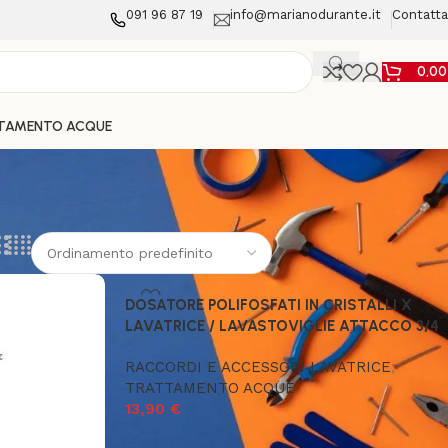
091 96 87 19
info@marianodurante.it
Contatta
0,0
TAMENTO ACQUE
DOSATORE POLIFOSFATI IN CRISTALLI X
LAVATRICE / LAVASTOVIGLIE ATTACCO 3/4
RACCORDI E ACCESSORI LAVATRICE
,
TRATTAMENTO ACQUE
13,90
€