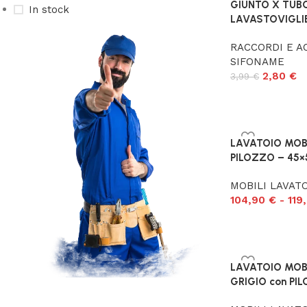
GIUNTO X TUBO
In stock
LAVASTOVIGLIE
RACCORDI E A
SIFONAME
2,80
€
3,99
€
LAVATOIO MOBI
PILOZZO – 45×
MOBILI LAVATO
104,90
€
-
119
LAVATOIO MOB
GRIGIO con PI