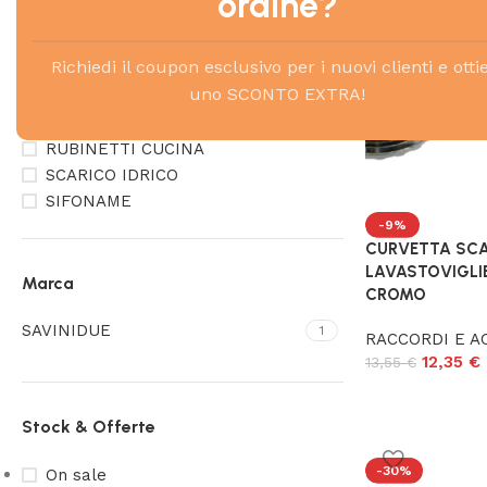
ordine?
Richiedi il coupon esclusivo per i nuovi clienti e otti
uno SCONTO EXTRA!
LAVANDERIA
TRATTAMENTO ACQUE
RUBINETTI CUCINA
SCARICO IDRICO
SIFONAME
-9%
CURVETTA SCA
LAVASTOVIGLI
Marca
CROMO
SAVINIDUE
1
RACCORDI E A
12,35
€
13,55
€
Stock & Offerte
-30%
On sale