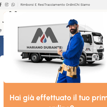
Rimborsi E Resi
Tracciamento Ordini
Chi Siamo
LAVANDER
BRICOLAGE
CLIMATIZZAZIONE
LAVANDERIA
RISCALDA
Visualizzazione d
Filtra Per Prezzo
Prezzo:
0 €
—
130 €
Filtra
Hai già effettuato il tuo pri
Categorie