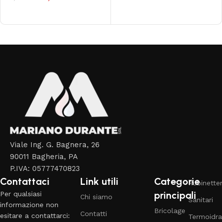
Aggiungi al carrello
Read More
Viale Ing. G. Bagnera, 26
90011 Bagheria, PA
P.IVA: 05777470823
Contattaci
Link utili
Categorie
Rubinetter
principali
Per qualsiasi
Chi siamo
Sanitari
informazione non
Bricolage
Contatti
esitare a contattarci:
Termoidra