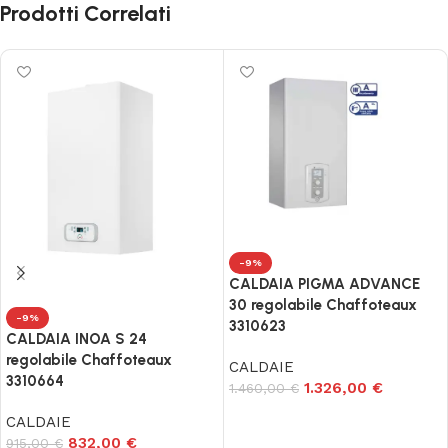
Prodotti Correlati
-9%
CALDAIA PIGMA ADVANCE
30 regolabile Chaffoteaux
-9%
3310623
CALDAIA INOA S 24
regolabile Chaffoteaux
CALDAIE
3310664
1.326,00
€
1.460,00
€
Aggiungi al carrello
CALDAIE
832,00
€
915,00
€