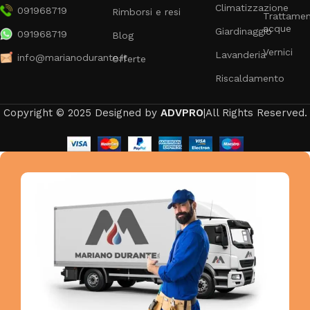
Climatizzazione
091968719
Rimborsi e resi
Trattame
acque
Giardinaggio
091968719
Blog
Vernici
Lavanderia
info@marianodurante.it
Offerte
Riscaldamento
Copyright © 2025 Designed by
ADVPRO
|All Rights Reserved.