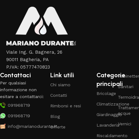
Viale Ing. G. Bagnera, 26
90011 Bagheria, PA
P.IVA: 05777470823
Contattaci
Link utili
Categorie
Rubinetter
principali
Per qualsiasi
Chi siamo
Sanitari
informazione non
Bricolage
Contatti
esitare a contattarci:
Termoidra
Climatizzazione
091968719
Rimborsi e resi
Trattame
acque
Giardinaggio
091968719
Blog
Vernici
Lavanderia
info@marianodurante.it
Offerte
Riscaldamento