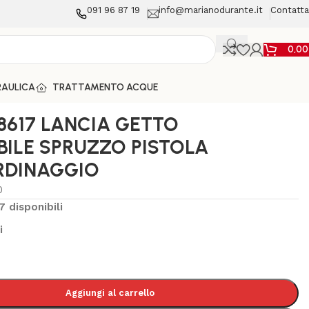
091 96 87 19
info@marianodurante.it
Contatta
0,0
AULICA
TRATTAMENTO ACQUE
8617 LANCIA GETTO
ILE SPRUZZO PISTOLA
RDINAGGIO
0
7 disponibili
i
Aggiungi al carrello