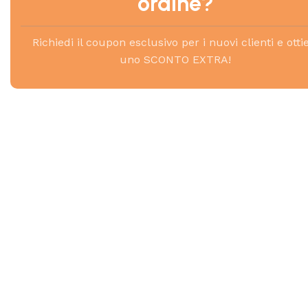
ordine?
Richiedi il coupon esclusivo per i nuovi clienti e otti
uno SCONTO EXTRA!