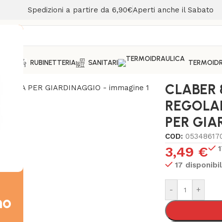
Spedizioni a partire da 6,90€
Aperti anche il Sabato
MENTO
RUBINETTERIA
SANITARI
TERMOIDR
LABILE SPRUZZO PISTOLA PER GIARDINAGGIO
CLABER 
REGOLAB
PER GIA
COD:
05348617
3,49
€
1
17 disponibil
-
+
mo