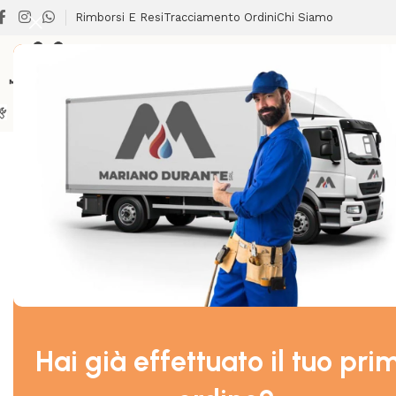
Rimborsi E Resi
Tracciamento Ordini
Chi Siamo
BRICOLAGE
CLIMATIZZAZIONE
LAVANDERIA
RISCALDA
Home
/
GIARDINAGGIO
/
CLABER 8617 LANCIA GETTO REGO
Hai già effettuato il tuo pri