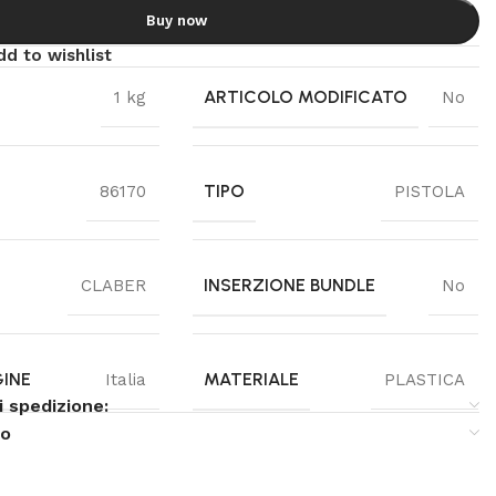
Buy now
dd to wishlist
ARTICOLO MODIFICATO
1 kg
No
TIPO
86170
PISTOLA
INSERZIONE BUNDLE
CLABER
No
GINE
MATERIALE
Italia
PLASTICA
i spedizione:
so