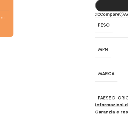
Compare
A
eni
PESO
MPN
MARCA
PAESE DI ORI
Informazioni d
Garanzia e re