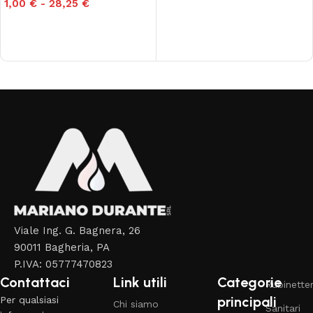
1,00
€
-
28,25
€
Scegli
Read More
Viale Ing. G. Bagnera, 26
90011 Bagheria, PA
P.IVA: 05777470823
Contattaci
Link utili
Categorie
Rubinetter
principali
Per qualsiasi
Chi siamo
Sanitari