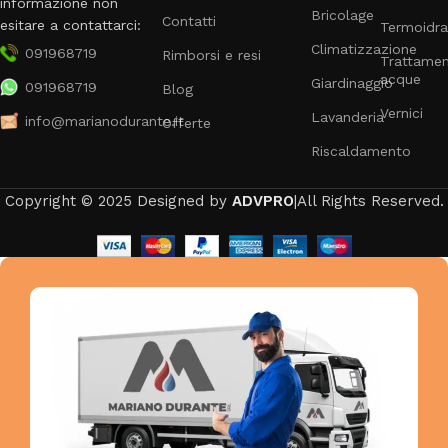
informazione non
Bricolage
Contatti
esitare a contattarci:
Termoidra
Climatizzazione
091968719
Rimborsi e resi
Trattame
acque
Giardinaggio
091968719
Blog
Vernici
Lavanderia
info@marianodurante.it
Offerte
Riscaldamento
Copyright © 2025 Designed by
ADVPRO
|All Rights Reserved.