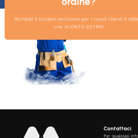
ordine?
Richiedi il coupon esclusivo per i nuovi clienti e otti
uno SCONTO EXTRA!
Le nostre offerte
Read More
Scopri i prodotti in offerta
Vai alle offerte
Contattaci
Per qualsiasi in