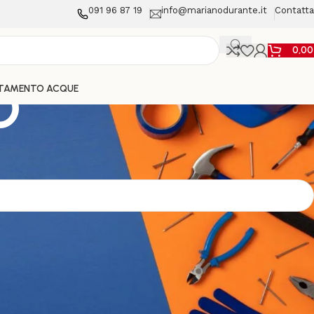
091 96 87 19
info@marianodurante.it
Contatta
0,0
O
TAMENTO ACQUE