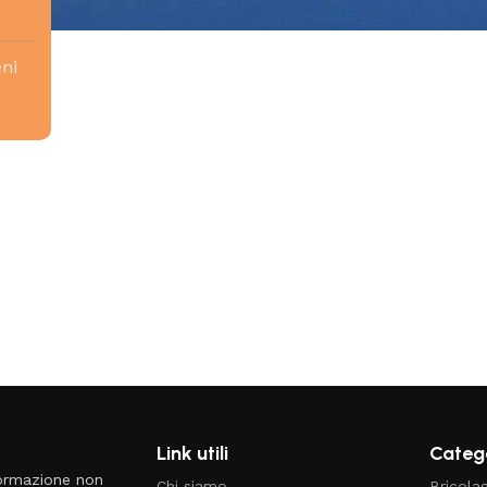
eni
Link utili
Catego
formazione non
Chi siamo
Bricola