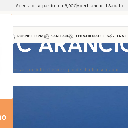
Spedizioni a partire da 6,90€
Aperti anche il Sabato
PVC ARANCI
MENTO
RUBINETTERIA
SANITARI
TERMOIDRAULICA
TRAT
ovato nessun prodotto che corrisponde alla tua selezione.
mo