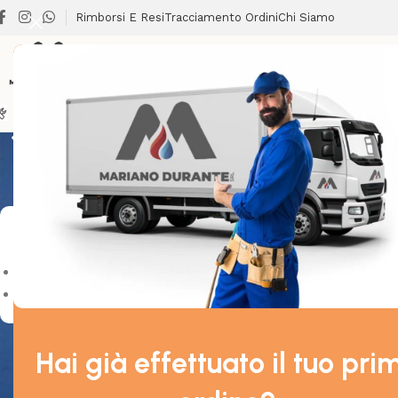
Rimborsi E Resi
Tracciamento Ordini
Chi Siamo
SCARICO 
BRICOLAGE
CLIMATIZZAZIONE
LAVANDERIA
RISCALDA
Non è stato tr
Stock & Offerte
On sale
In stock
Hai già effettuato il tuo pri