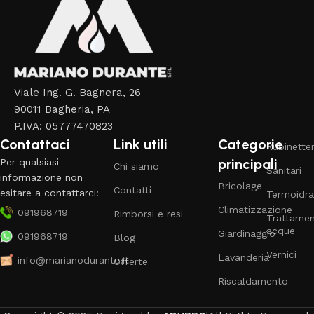
Viale Ing. G. Bagnera, 26
90011 Bagheria, PA
P.IVA: 05777470823
Contattaci
Link utili
Categorie
Rubinetter
principali
Per qualsiasi
Chi siamo
Sanitari
informazione non
Bricolage
Contatti
esitare a contattarci:
Termoidra
Climatizzazione
091968719
Rimborsi e resi
Trattame
acque
Giardinaggio
091968719
Blog
Vernici
Lavanderia
info@marianodurante.it
Offerte
Riscaldamento