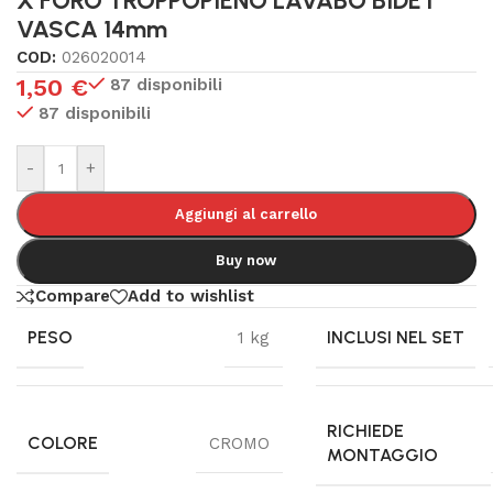
X FORO TROPPOPIENO LAVABO BIDET
VASCA 14mm
COD:
026020014
1,50
€
87 disponibili
87 disponibili
-
+
Aggiungi al carrello
Buy now
Compare
Add to wishlist
PESO
INCLUSI NEL SET
1 kg
RICHIEDE
COLORE
CROMO
MONTAGGIO