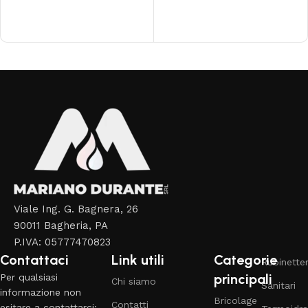
Aggiungi al carrello
Read More
Viale Ing. G. Bagnera, 26
90011 Bagheria, PA
P.IVA: 05777470823
Contattaci
Link utili
Categorie
Rubinetter
principali
Per qualsiasi
Chi siamo
Sanitari
informazione non
Bricolage
Contatti
esitare a contattarci: