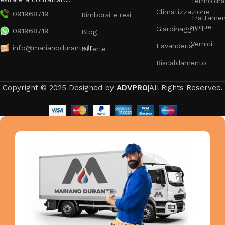
Termoidra
Climatizzazione
091968719
Rimborsi e resi
Trattame
acque
Giardinaggio
091968719
Blog
Vernici
Lavanderia
info@marianodurante.it
Offerte
Riscaldamento
Copyright © 2025 Designed by
ADVPRO
|All Rights Reserved.