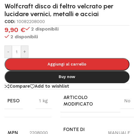
Wolfcraft disco di feltro velcrato per
lucidare vernici, metalli e acciai
COD:
10082208000
9,90
€
2 disponibili
2 disponibili
-
+
Aggiungi al carrello
Buy now
Compare
Add to wishlist
ARTICOLO
PESO
1 kg
No
MODIFICATO
FONTE DI
MPN
2208000
MANUALE