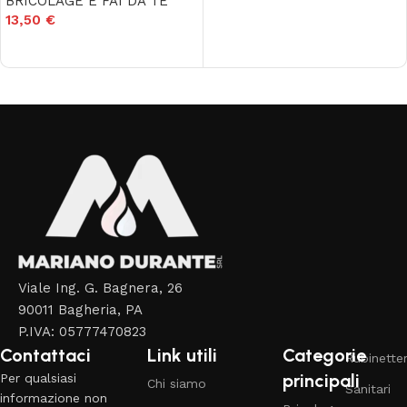
BRICOLAGE E FAI DA TE
13,50
€
Aggiungi al carrello
Read More
Viale Ing. G. Bagnera, 26
90011 Bagheria, PA
P.IVA: 05777470823
Contattaci
Link utili
Categorie
Rubinetter
principali
Per qualsiasi
Chi siamo
Sanitari
informazione non