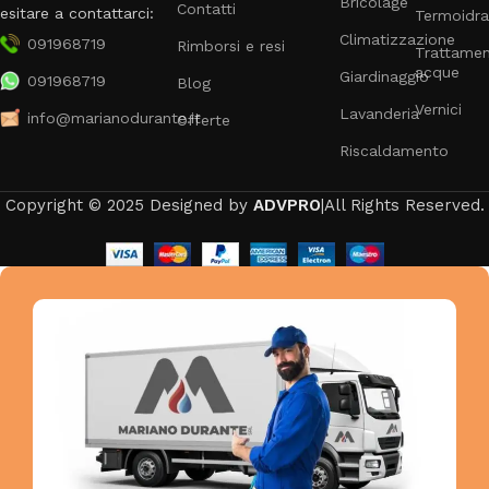
Bricolage
Contatti
esitare a contattarci:
Termoidra
Climatizzazione
091968719
Rimborsi e resi
Trattame
acque
Giardinaggio
091968719
Blog
Vernici
Lavanderia
info@marianodurante.it
Offerte
Riscaldamento
Copyright © 2025 Designed by
ADVPRO
|All Rights Reserved.