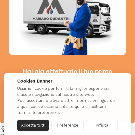
Hai già effettuato il tuo primo
ordine?
Cookies Banner
Usiamo i cookie per fornirti la miglior esperienza
d'uso e navigazione sul nostro sito web.
Richiedi il coupon esclusivo per i nuovi clienti e
Puoi accettarli o trovare altre informazioni riguardo
ottieni uno SCONTO EXTRA!
a quali cookie usiamo sul sito
qui
o disabilitarli
tramite le preferenze.
Accetta tutti
Preferenze
Rifiuta