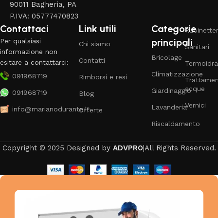
90011 Bagheria, PA
P.IVA: 05777470823
Contattaci
Link utili
Categorie
Rubinetter
principali
Per qualsiasi
Chi siamo
Sanitari
informazione non
Bricolage
Contatti
esitare a contattarci:
Termoidra
Climatizzazione
091968719
Rimborsi e resi
Trattame
acque
Giardinaggio
091968719
Blog
Vernici
Lavanderia
info@marianodurante.it
Offerte
Riscaldamento
Copyright © 2025 Designed by
ADVPRO
|All Rights Reserved.