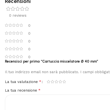
Recensioni
0 reviews
0
0
0
0
0
Recensisci per primo “Cartuccia miscelatore Ø 40 mm”
Il tuo indirizzo email non sarà pubblicato.
I campi obbliga
*
La tua valutazione
*
La tua recensione