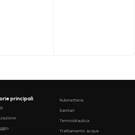
rie principali
Rubinetteria
ge
Sanitari
zzazione
Termoidraulica
aggio
Trattamento acque