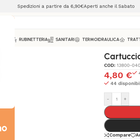
Spedizioni a partire da 6,90€
Aperti anche il Sabato
MENTO
RUBINETTERIA
SANITARI
TERMOIDRAULICA
TRAT
celatore Ø 40 mm
Cartucci
COD:
13800-04
4,80
€
44 disponibi
-
+
mo
Compare
A