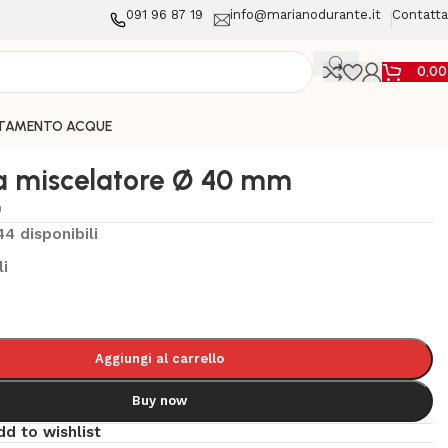
091 96 87 19
info@marianodurante.it
Contatta
0,0
TAMENTO ACQUE
a miscelatore Ø 40 mm
0
44 disponibili
li
Aggiungi al carrello
Buy now
dd to wishlist