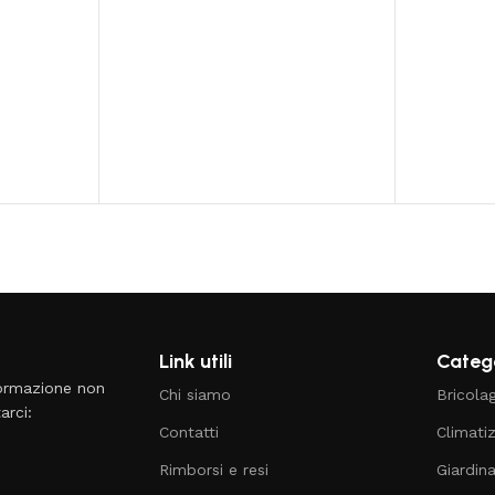
Link utili
Catego
formazione non
Chi siamo
Bricola
arci:
Contatti
Climati
Rimborsi e resi
Giardin