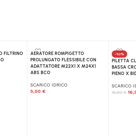
 FILTRINO
AERATORE ROMPIGETTO
-10%
IO
PROLUNGATO FLESSIBILE CON
PILETTA C
ADATTATORE M22X1 X M24X1
BASSA CR
ABS BCO
PIENO X B
SCARICO IDRICO
SCARICO I
5,00
€
16
18,80
€