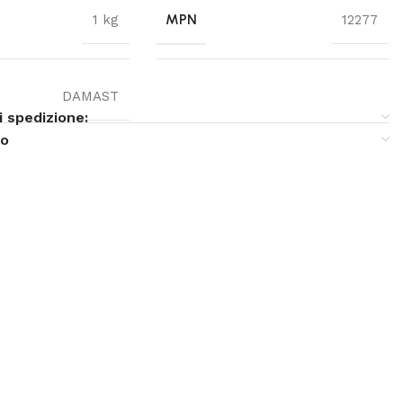
MPN
1 kg
12277
DAMAST
i spedizione:
so