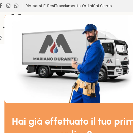
Rimborsi E Resi
Tracciamento Ordini
Chi Siamo
BRICOLAGE
CLIMATIZZAZIONE
LAVANDERIA
RISCALDA
Home
/
TERMOIDRAULICA
/
SCARICO IDRICO
/
Cartuccia mis
Hai già effettuato il tuo pri