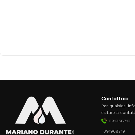
Read More
Contattaci
Per qualsiasi in
esitare a contatt
091968719
091968719