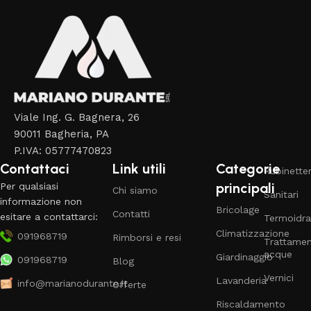
Viale Ing. G. Bagnera, 26
90011 Bagheria, PA
P.IVA: 05777470823
Contattaci
Link utili
Categorie
Rubinetter
principali
Per qualsiasi
Chi siamo
Sanitari
informazione non
Bricolage
Contatti
esitare a contattarci:
Termoidra
Climatizzazione
091968719
Rimborsi e resi
Trattame
acque
Giardinaggio
091968719
Blog
Vernici
Lavanderia
info@marianodurante.it
Offerte
Riscaldamento