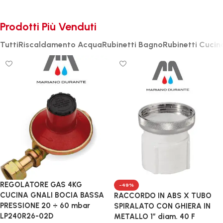
6 prodotti
27 prodotti
Prodotti Più Venduti
Tutti
Riscaldamento Acqua
Rubinetti Bagno
Rubinetti Cucin
REGOLATORE GAS 4KG
-49%
CUCINA GNALI BOCIA BASSA
RACCORDO IN ABS X TUBO
PRESSIONE 20 ÷ 60 mbar
SPIRALATO CON GHIERA IN
LP240R26-02D
METALLO 1″ diam. 40 F