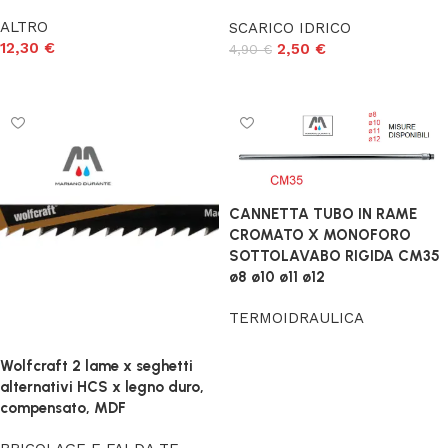
ALTRO
SCARICO IDRICO
12,30
€
2,50
€
4,90
€
Aggiungi al carrello
Aggiungi al carrello
CANNETTA TUBO IN RAME
CROMATO X MONOFORO
SOTTOLAVABO RIGIDA CM35
ø8 ø10 ø11 ø12
TERMOIDRAULICA
Leggi tutto
Wolfcraft 2 lame x seghetti
alternativi HCS x legno duro,
compensato, MDF