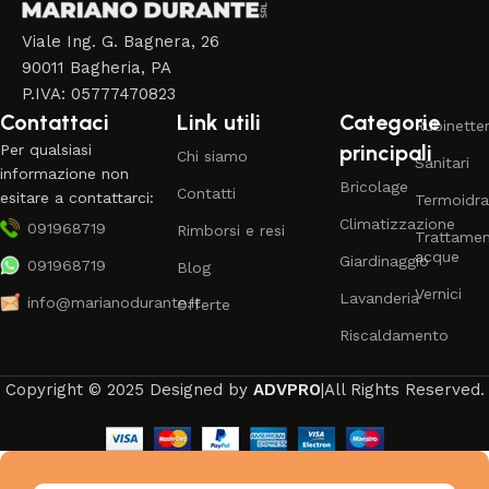
Viale Ing. G. Bagnera, 26
90011 Bagheria, PA
P.IVA: 05777470823
Contattaci
Link utili
Categorie
Rubinetter
principali
Per qualsiasi
Chi siamo
Sanitari
informazione non
Bricolage
Contatti
esitare a contattarci:
Termoidra
Climatizzazione
091968719
Rimborsi e resi
Trattame
acque
Giardinaggio
091968719
Blog
Vernici
Lavanderia
info@marianodurante.it
Offerte
Riscaldamento
Copyright © 2025 Designed by
ADVPRO
|All Rights Reserved.