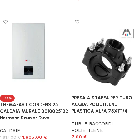
Leggi tutto
Aggiungi al carrello
PRESA A STAFFA PER TUBO
-16%
ACQUA POLIETILENE
THEMAFAST CONDENS 25
PLASTICA ALFA 75X1″1/4
CALDAIA MURALE 0010025122
Hermann Saunier Duval
TUBI E RACCORDI
POLIETILENE
CALDAIE
7,00
€
1.605,00
€
1.917,00
€