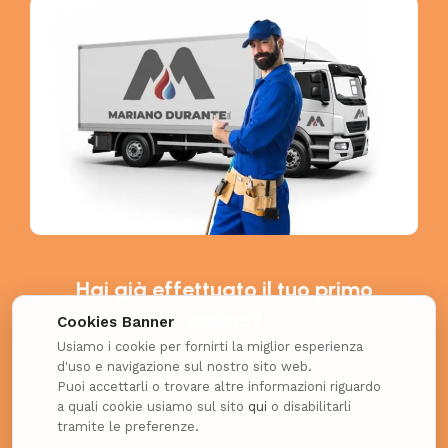
Hai già effettuato il tuo primo
ordine?
Cookies Banner
Usiamo i cookie per fornirti la miglior esperienza
d'uso e navigazione sul nostro sito web.
Richiedi il coupon esclusivo per i nuovi clienti e
Puoi accettarli o trovare altre informazioni riguardo
ottieni uno SCONTO EXTRA!
a quali cookie usiamo sul sito
qui
o disabilitarli
tramite le preferenze.