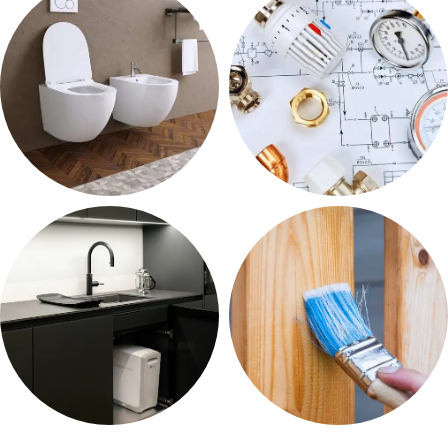
55 prodotti
99 prodotti
SANITARI
TERMOIDRAULICA
220 prodotti
252 prodotti
TRATTAMENTO ACQUE
VERNICI