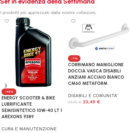
Set in evidenza della Settimana
I prodotti più apprezzati dalle nostre collezioni.
-7%
CORRIMANO MANIGLIONE
DOCCIA VASCA DISABILI
ANZIANI ACCIAIO BIANCO
CM60 METAFORM
-46%
DISABILI E COMUNITA'
ENERGY SCOOTER & BIKE
23,45
€
25,15
€
LUBRIFICANTE
SEMISINTETICO 10W-40 LT 1
Aggiungi al carrello
AREXONS 9389
CURA E MANUTENZIONE