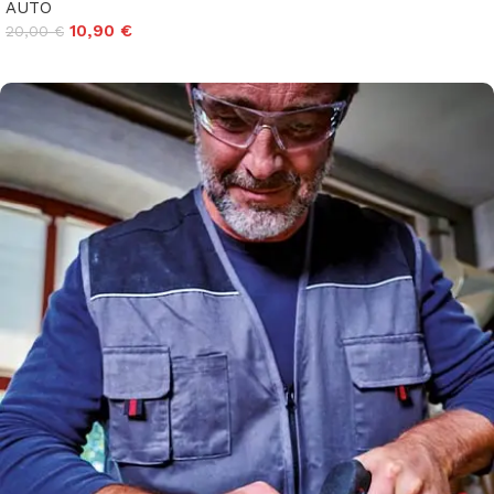
AUTO
10,90
€
20,00
€
Aggiungi al carrello