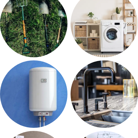
168 prodotti
50 prodotti
GIARDINAGGIO
LAVANDERIA
30 prodotti
26 prodotti
RISCALDAMENTO
RUBINETTERIA