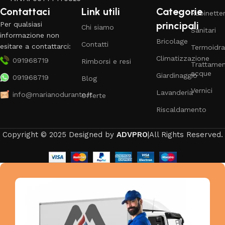
Contattaci
Link utili
Categorie
Rubinetter
principali
Per qualsiasi
Chi siamo
Sanitari
informazione non
Bricolage
Contatti
esitare a contattarci:
Termoidra
Climatizzazione
091968719
Rimborsi e resi
Trattame
acque
Giardinaggio
091968719
Blog
Vernici
Lavanderia
info@marianodurante.it
Offerte
Riscaldamento
Copyright © 2025 Designed by
ADVPRO
|All Rights Reserved.