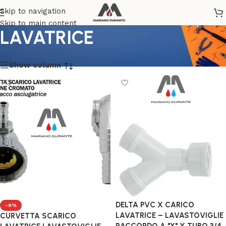
RACCORDI E ACCESSORI
Skip to navigation
Skip to main content
LAVATRICE
Show column
DELTA PVC X CARICO
-9%
LAVATRICE – LAVASTOVIGLIE
CURVETTA SCARICO