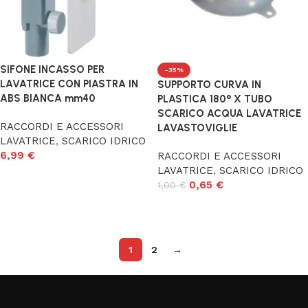
SIFONE INCASSO PER
-35%
LAVATRICE CON PIASTRA IN
SUPPORTO CURVA IN
ABS BIANCA mm40
PLASTICA 180° X TUBO
SCARICO ACQUA LAVATRICE
RACCORDI E ACCESSORI
LAVASTOVIGLIE
LAVATRICE
,
SCARICO IDRICO
6,99
€
RACCORDI E ACCESSORI
LAVATRICE
,
SCARICO IDRICO
Aggiungi al carrello
0,65
€
1,00
€
Aggiungi al carrello
1
2
→
Read More