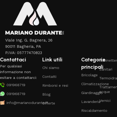
Viale Ing. G. Bagnera, 26
90011 Bagheria, PA
P.IVA: 05777470823
Contattaci
Link utili
Categorie
Rubinetter
principali
Per qualsiasi
Chi siamo
Sanitari
informazione non
Bricolage
Contatti
esitare a contattarci:
Termoidra
Climatizzazione
091968719
Rimborsi e resi
Trattame
acque
Giardinaggio
091968719
Blog
Vernici
Lavanderia
info@marianodurante.it
Offerte
Riscaldamento