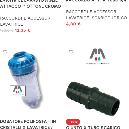
RACCORDO A "Y" X TUBO 3/4
LAVATRICE LAVASTOVIGLIE
ATTACCO 1″ OTTONE CROMO
RACCORDI E ACCESSORI
LAVATRICE
,
SCARICO IDRICO
RACCORDI E ACCESSORI
4,80
€
LAVATRICE
12,35
€
13,55
€
Aggiungi al carrello
Aggiungi al carrello
DOSATORE POLIFOSFATI IN
-30%
CRISTALLI X LAVATRICE /
GIUNTO X TUBO SCARICO