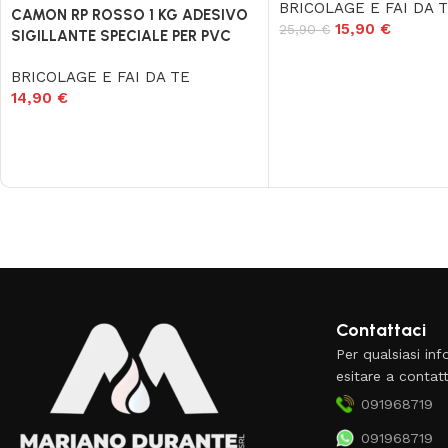
BRICOLAGE E FAI DA 
CAMON RP ROSSO 1 KG ADESIVO
15,90
€
25,90
€
SIGILLANTE SPECIALE PER PVC
BRICOLAGE E FAI DA TE
14,90
€
Read More
Contattaci
Per qualsiasi in
esitare a contatt
091968719
091968719