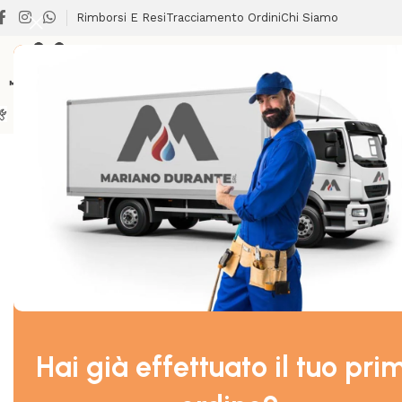
Rimborsi E Resi
Tracciamento Ordini
Chi Siamo
BRICOLAGE
CLIMATIZZAZIONE
LAVANDERIA
RISCALDA
Home
/
BRICOLAGE E FAI DA TE
/
CAMON PULIPOLI DETERG
Hai già effettuato il tuo pri