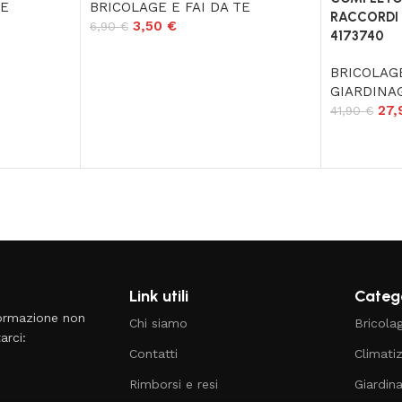
TE
BRICOLAGE E FAI DA TE
RACCORDI 
3,50
€
6,90
€
4173740
BRICOLAGE
GIARDINA
27
41,90
€
Link utili
Catego
formazione non
Chi siamo
Bricola
arci:
Contatti
Climati
Rimborsi e resi
Giardin