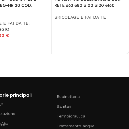
BG-HR 20 COD.
RETE ø63 ø80 ø100 ø120 ø160
BRICOLAGE E FAI DA TE
 E FAI DA TE
,
GGIO
,90
€
rie principali
Rubinetteria
ge
Sanitari
zzazione
Termoidraulica
aggio
Trattamento acque