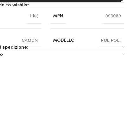
dd to wishlist
MPN
1 kg
090060
MODELLO
CAMON
PULIPOLI
i spedizione:
so