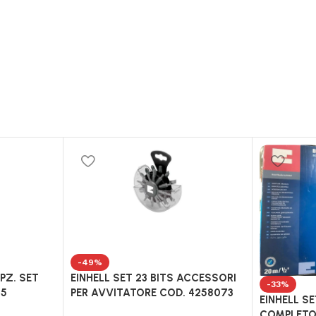
-49%
 PZ. SET
EINHELL SET 23 BITS ACCESSORI
-33%
85
PER AVVITATORE COD. 4258073
EINHELL S
COMPLETO 