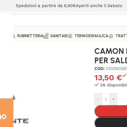
Spedizioni a partire da 6,90€
Aperti anche il Sabato
MENTO
RUBINETTERIA
SANITARI
TERMOIDRAULICA
TRAT
ENTE PER SALDATURE ML 500
CAMON P
PER SAL
COD:
01009006
13,50
€
28 disponibil
-
+
mo