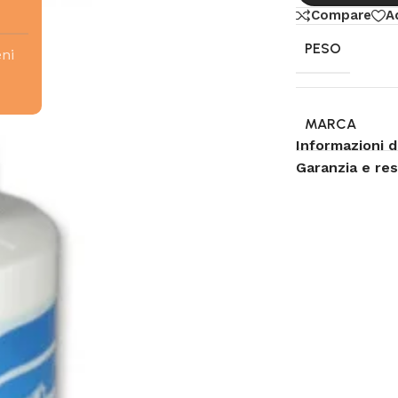
Compare
A
PESO
eni
MARCA
Informazioni d
Garanzia e re