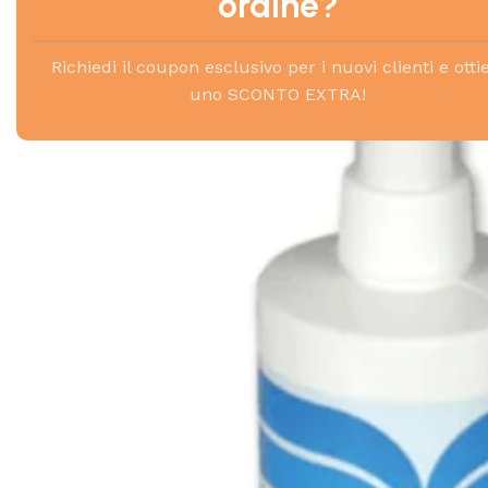
ordine?
Richiedi il coupon esclusivo per i nuovi clienti e otti
uno SCONTO EXTRA!