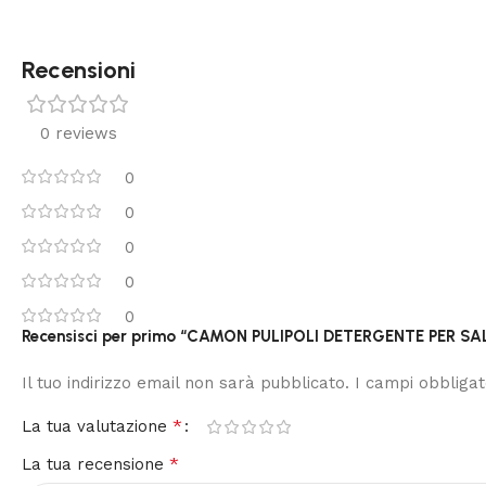
Recensioni
0 reviews
0
0
0
0
0
Recensisci per primo “CAMON PULIPOLI DETERGENTE PER S
Il tuo indirizzo email non sarà pubblicato.
I campi obbliga
*
La tua valutazione
*
La tua recensione