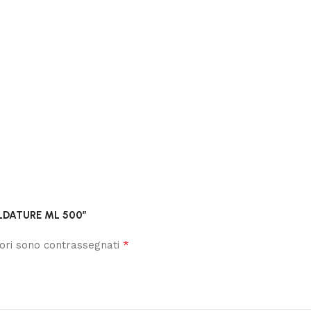
ALDATURE ML 500”
*
tori sono contrassegnati