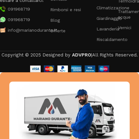
esitare a contattarci:
Termoidra
Climatizzazione
091968719
Rimborsi e resi
Trattame
acque
Giardinaggio
091968719
Blog
Vernici
Lavanderia
info@marianodurante.it
Offerte
Riscaldamento
Copyright © 2025 Designed by
ADVPRO
|All Rights Reserved.