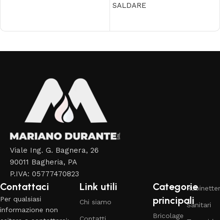
SALDARE
Leggi tutto
Read More
Viale Ing. G. Bagnera, 26
90011 Bagheria, PA
P.IVA: 05777470823
Contattaci
Link utili
Categorie
Rubinetter
principali
Per qualsiasi
Chi siamo
Sanitari
informazione non
Bricolage
Contatti