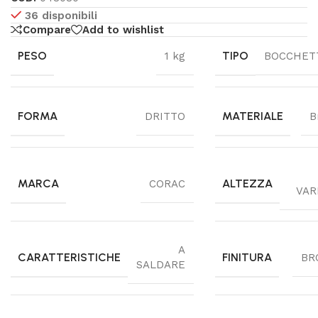
36 disponibili
Compare
Add to wishlist
PESO
TIPO
1 kg
BOCCHET
FORMA
MATERIALE
DRITTO
B
MARCA
ALTEZZA
CORAC
VAR
A
CARATTERISTICHE
FINITURA
BR
SALDARE