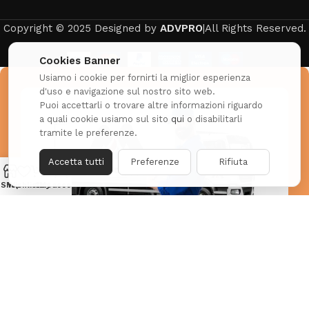
Copyright © 2025 Designed by
ADVPRO
|All Rights Reserved.
Cookies Banner
Usiamo i cookie per fornirti la miglior esperienza
d'uso e navigazione sul nostro sito web.
Puoi accettarli o trovare altre informazioni riguardo
a quali cookie usiamo sul sito
qui
o disabilitarli
tramite le preferenze.
Accetta tutti
Preferenze
Rifiuta
Shop
Wishlist
Cart
My account
Hai già effettuato il tuo primo