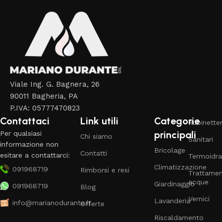
Viale Ing. G. Bagnera, 26
90011 Bagheria, PA
P.IVA: 05777470823
Contattaci
Link utili
Categorie
Rubinetter
principali
Per qualsiasi
Chi siamo
Sanitari
informazione non
Bricolage
Contatti
esitare a contattarci:
Termoidra
Climatizzazione
091968719
Rimborsi e resi
Trattame
acque
Giardinaggio
091968719
Blog
Vernici
Lavanderia
info@marianodurante.it
Offerte
Riscaldamento