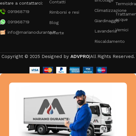
Contatti
esitare a contattarci:
Termoidra
Climatizzazione
091968719
Rimborsi e resi
Trattame
acque
Giardinaggio
091968719
Blog
Vernici
Lavanderia
info@marianodurante.it
Offerte
Riscaldamento
Copyright © 2025 Designed by
ADVPRO
|All Rights Reserved.