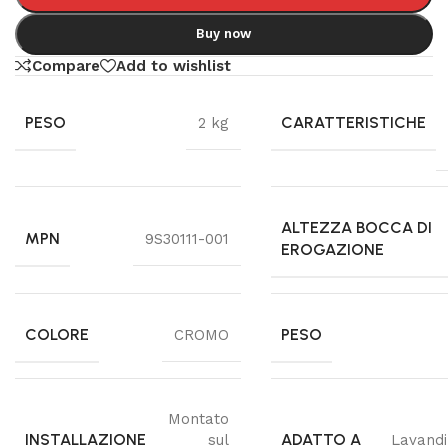
Buy now
Compare
Add to wishlist
PESO
CARATTERISTICHE
2 kg
ALTEZZA BOCCA DI
MPN
9S30111-001
EROGAZIONE
COLORE
PESO
CROMO
Montato
INSTALLAZIONE
ADATTO A
sul
Lavandi