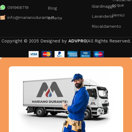
acque
Giardinaggio
091968719
Blog
Vernici
Lavanderia
info@marianodurante.it
Offerte
Riscaldamento
Copyright © 2025 Designed by
ADVPRO
|All Rights Reserved.