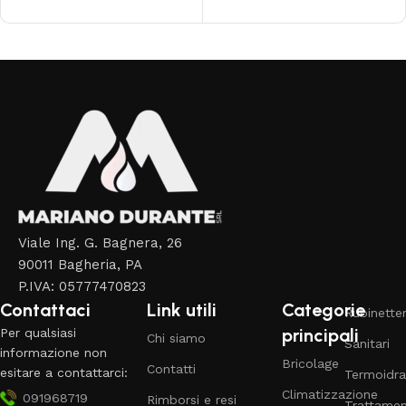
Aggiungi al carrello
Read More
Viale Ing. G. Bagnera, 26
90011 Bagheria, PA
P.IVA: 05777470823
Contattaci
Link utili
Categorie
Rubinetter
principali
Per qualsiasi
Chi siamo
Sanitari
informazione non
Bricolage
Contatti
esitare a contattarci:
Termoidra
Climatizzazione
091968719
Rimborsi e resi
Trattame