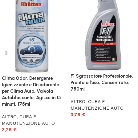
F1 Sgrassatore Professionale,
Clima Odor, Detergente
Pronto all’uso, Concentrato,
Igienizzante e Disodorante
750ml
per Clima Auto, Valvola
Autobloccante, Agisce in 15
ALTRO
,
CURA E
minuti, 175ml
MANUTENZIONE AUTO
3,79
€
ALTRO
,
CURA E
MANUTENZIONE AUTO
Aggiungi al carrello
3,79
€