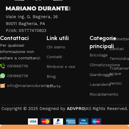
Viale Ing. G. Bagnera, 26
90011 Bagheria, PA
P.IVA: 05777470823
Contattaci
Link utili
Categorie
Rubinetter
principali
Per qualsiasi
Chi siamo
Sanitari
informazione non
Bricolage
Contatti
esitare a contattarci:
Termoidra
Climatizzazione
091968719
Rimborsi e resi
Trattame
acque
Giardinaggio
091968719
Blog
Vernici
Lavanderia
info@marianodurante.it
Offerte
Riscaldamento
Copyright © 2025 Designed by
ADVPRO
|All Rights Reserved.