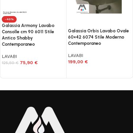
-40%
Galassia Armony Lavabo
Galassia Orbis Lavabo Ovale
Consolle cm 90 6011 Stile
60×42 6074 Stile Moderno
Antico Shabby
Contemporaneo
Contemporaneo
LAVABI
LAVABI
199,00
€
75,90
€
125,50
€
Aggiungi al carrello
Aggiungi al carrello
Read More