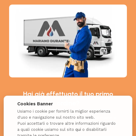
Hai già effettuato il tuo primo
ordine?
Cookies Banner
Usiamo i cookie per fornirti la miglior esperienza
d'uso e navigazione sul nostro sito web.
Richiedi il coupon esclusivo per i nuovi clienti e
Puoi accettarli o trovare altre informazioni riguardo
ottieni uno SCONTO EXTRA!
a quali cookie usiamo sul sito
qui
o disabilitarli
tramite le preferenze.