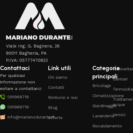
Viale Ing. G. Bagnera, 26
90011 Bagheria, PA
P.IVA: 05777470823
Contattaci
Link utili
Categorie
Rubinetter
principali
Per qualsiasi
Chi siamo
Sanitari
informazione non
Bricolage
Contatti
esitare a contattarci:
Termoidra
Climatizzazione
091968719
Rimborsi e resi
Trattame
acque
Giardinaggio
091968719
Blog
Vernici
Lavanderia
info@marianodurante.it
Offerte
Riscaldamento