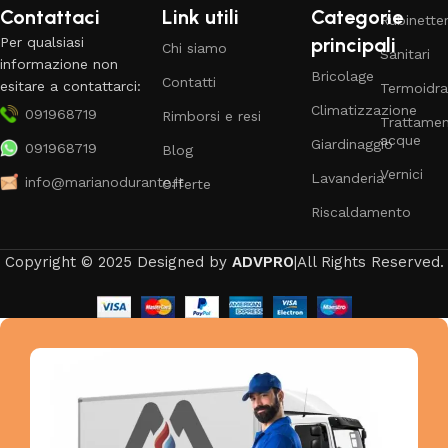
Contattaci
Link utili
Categorie
Rubinetter
principali
Per qualsiasi
Chi siamo
Sanitari
informazione non
Bricolage
Contatti
esitare a contattarci:
Termoidra
Climatizzazione
091968719
Rimborsi e resi
Trattame
acque
Giardinaggio
091968719
Blog
Vernici
Lavanderia
info@marianodurante.it
Offerte
Riscaldamento
Copyright © 2025 Designed by
ADVPRO
|All Rights Reserved.