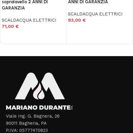
sopralavello 2 ANNI DI
ANNI DI GARANZIA
GARANZIA
SCALDACQUA ELETTRICI
SCALDACQUA ELETTRICI
93,00
€
71,00
€
Aggiungi al carrello
Aggiungi al carrello
Read More
Viale Ing. G. Bagnera, 26
90011 Bagheria, PA
P.IVA: 05777470823