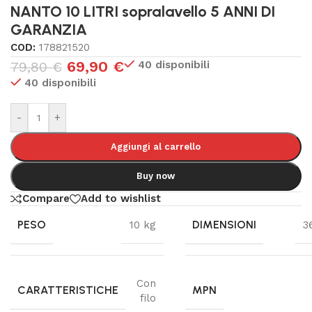
NANTO 10 LITRI sopralavello 5 ANNI DI
GARANZIA
COD:
178821520
69,90
€
40 disponibili
79,80
€
40 disponibili
-
+
Aggiungi al carrello
Buy now
Compare
Add to wishlist
PESO
DIMENSIONI
10 kg
3
Con
CARATTERISTICHE
MPN
filo