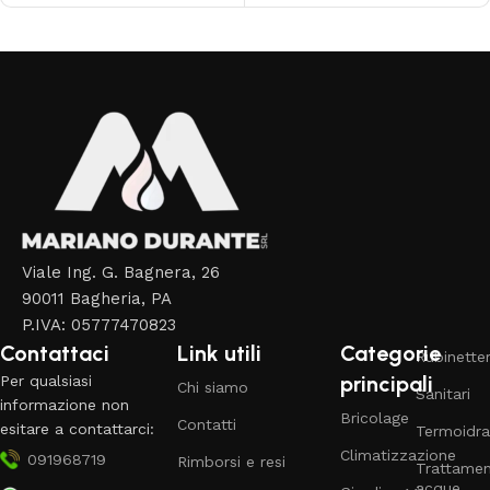
Read More
Viale Ing. G. Bagnera, 26
90011 Bagheria, PA
P.IVA: 05777470823
Contattaci
Link utili
Categorie
Rubinetter
principali
Per qualsiasi
Chi siamo
Sanitari
informazione non
Bricolage
Contatti
esitare a contattarci:
Termoidra
Climatizzazione
091968719
Rimborsi e resi
Trattame
acque