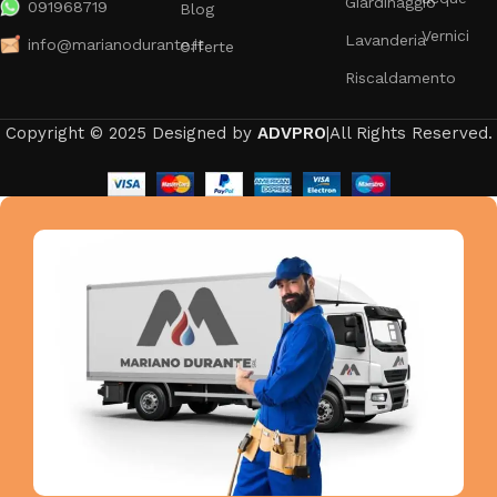
Giardinaggio
091968719
Blog
Vernici
Lavanderia
info@marianodurante.it
Offerte
Riscaldamento
Copyright © 2025 Designed by
ADVPRO
|All Rights Reserved.