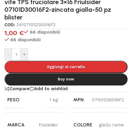
vite TPS truciolare 3×16 Friulsider
07101D30016F2-zincata gialla-50 pz
blister
COD:
24107101D30016F2
1,00
€
66 disponibili
66 disponibili
-
+
Aggiungi al carrello
Buy now
Compare
Add to wishlist
PESO
MPN
1 kg
07101D30016F2
MARCA
COLORE
friulsider
giallo rame