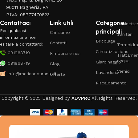
Viale Ing. G. Bagnera, 26
90011 Bagheria, PA
P.IVA: 05777470823
Contattaci
Link utili
Categorie
Rubinetter
principali
Per qualsiasi
Chi siamo
Sanitari
informazione non
Bricolage
Contatti
esitare a contattarci:
Termoidra
Climatizzazione
091968719
Rimborsi e resi
Trattame
acque
Giardinaggio
091968719
Blog
Vernici
Lavanderia
info@marianodurante.it
Offerte
Riscaldamento
Copyright © 2025 Designed by
ADVPRO
|All Rights Reserved.