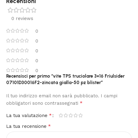
Recensioni
0 reviews
0
0
0
0
0
Recensisci per primo “vite TPS truciolare 3×16 Friulsider
07101D30016F2-zincata gialla-50 pz blister”
Il tuo indirizzo email non sarà pubblicato.
I campi
*
obbligatori sono contrassegnati
*
La tua valutazione
*
La tua recensione