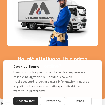
Hai già effettuato il tuo primo
ordine?
Cookies Banner
Usiamo i cookie per fornirti la miglior esperienza
d'uso e navigazione sul nostro sito web.
Richiedi il coupon esclusivo per i nuovi clienti e
Puoi accettarli o trovare altre informazioni riguardo
ottieni uno SCONTO EXTRA!
a quali cookie usiamo sul sito
qui
o disabilitarli
tramite le preferenze.
Accetta tutti
Preferenze
Rifiuta