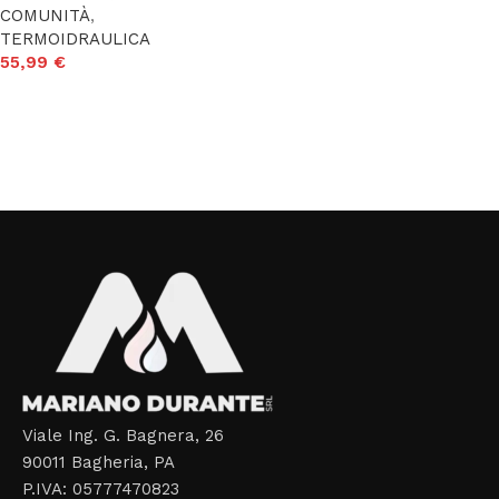
COMUNITÀ
,
TERMOIDRAULICA
55,99
€
Aggiungi al carrello
Read More
Viale Ing. G. Bagnera, 26
90011 Bagheria, PA
P.IVA: 05777470823