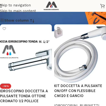
IDROSCOPINI
Skip to navigation
Skip to main content
Show column
KIT DOCCETTA A PULSANTE
-19%
ON/OFF CON FLESSIBILE
IDROSCOPINO DOCCETTA A
CM120 E GANCIO
PULSANTE TONDA OTTONE
CROMATO 1/2 POLLICE
IDROSCOPINI
,
RUBINETTI