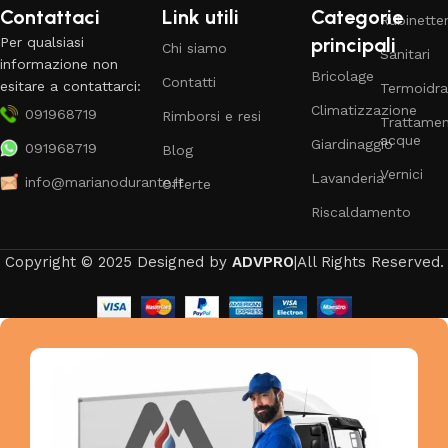
Contattaci
Link utili
Categorie
Rubinetter
principali
Per qualsiasi
Chi siamo
Sanitari
informazione non
Bricolage
Contatti
esitare a contattarci:
Termoidra
Climatizzazione
091968719
Rimborsi e resi
Trattame
acque
Giardinaggio
091968719
Blog
Vernici
Lavanderia
info@marianodurante.it
Offerte
Riscaldamento
Copyright © 2025 Designed by
ADVPRO
|All Rights Reserved.