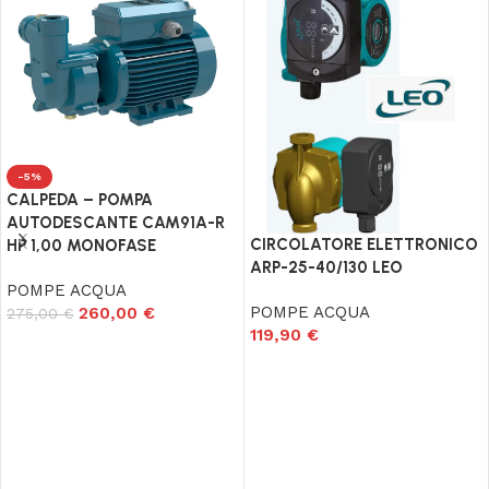
-5%
CALPEDA – POMPA
AUTODESCANTE CAM91A-R
CIRCOLATORE ELETTRONICO
HP 1,00 MONOFASE
ARP-25-40/130 LEO
POMPE ACQUA
POMPE ACQUA
260,00
€
275,00
€
119,90
€
Aggiungi al carrello
Aggiungi al carrello