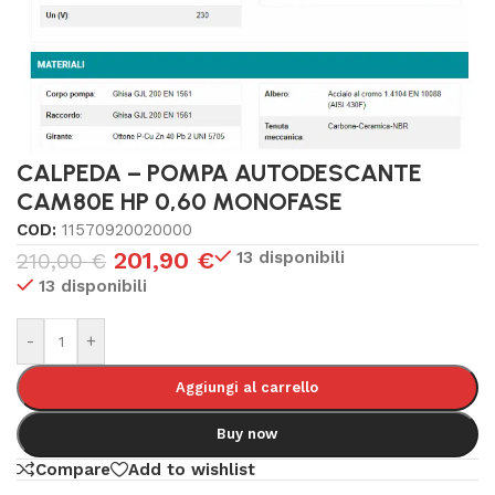
CALPEDA – POMPA AUTODESCANTE
CAM80E HP 0,60 MONOFASE
COD:
11570920020000
201,90
€
13 disponibili
210,00
€
13 disponibili
-
+
Aggiungi al carrello
Buy now
Compare
Add to wishlist