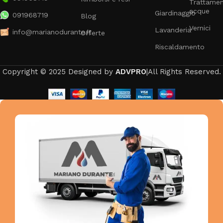
Trattame
acque
Giardinaggio
091968719
Blog
Vernici
Lavanderia
info@marianodurante.it
Offerte
Riscaldamento
Copyright © 2025 Designed by
ADVPRO
|All Rights Reserved.