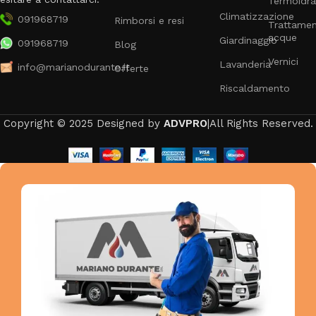
Termoidra
Climatizzazione
091968719
Rimborsi e resi
Trattame
acque
Giardinaggio
091968719
Blog
Vernici
Lavanderia
info@marianodurante.it
Offerte
Riscaldamento
Copyright © 2025 Designed by
ADVPRO
|All Rights Reserved.