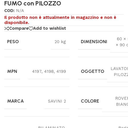
FUMO con PILOZZO
COD:
N/A
Il prodotto non è attualmente in magazzino e non è
disponibile.
Compare
Add to wishlist
60 ×
PESO
DIMENSIONI
20 kg
× 90 
LAVATO
MPN
OGGETTO
4197
,
4198
,
4199
PILOZ
ROVE
MARCA
COLORE
SAVINI 2
BIAN
BILAMINATO
,
Bag