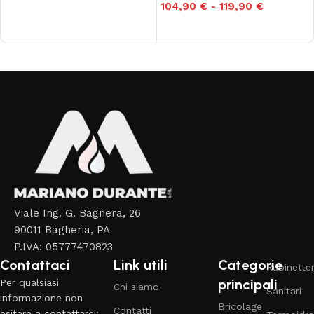
104,90
€
-
119,90
€
Scegli
Read More
Viale Ing. G. Bagnera, 26
90011 Bagheria, PA
P.IVA: 05777470823
Contattaci
Link utili
Categorie
Rubinetter
principali
Per qualsiasi
Chi siamo
Sanitari
informazione non
Bricolage
Contatti
esitare a contattarci: