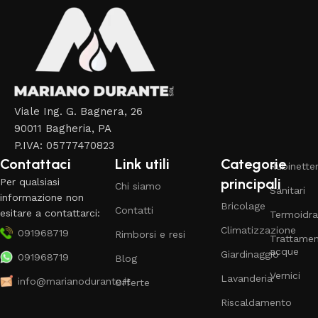
Viale Ing. G. Bagnera, 26
90011 Bagheria, PA
P.IVA: 05777470823
Contattaci
Link utili
Categorie
Rubinetter
principali
Per qualsiasi
Chi siamo
Sanitari
informazione non
Bricolage
Contatti
esitare a contattarci:
Termoidra
Climatizzazione
091968719
Rimborsi e resi
Trattame
acque
Giardinaggio
091968719
Blog
Vernici
Lavanderia
info@marianodurante.it
Offerte
Riscaldamento