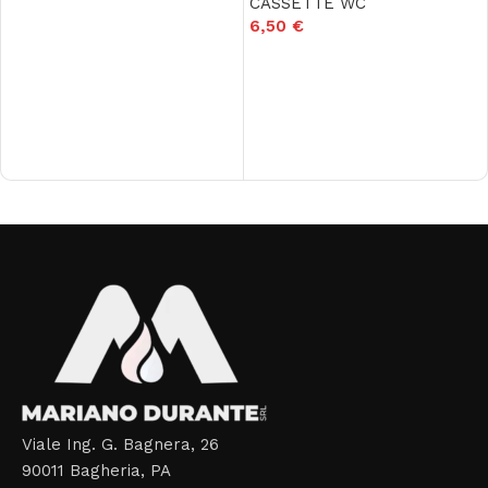
CASSETTE WC
6,50
€
Aggiungi al carrello
Read More
Viale Ing. G. Bagnera, 26
90011 Bagheria, PA