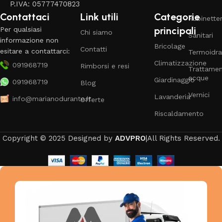
P.IVA: 05777470823
Contattaci
Link utili
Categorie
Rubinetter
principali
Per qualsiasi
Chi siamo
Sanitari
informazione non
Bricolage
Contatti
esitare a contattarci:
Termoidra
Climatizzazione
091968719
Rimborsi e resi
Trattame
acque
Giardinaggio
091968719
Blog
Vernici
Lavanderia
info@marianodurante.it
Offerte
Riscaldamento
Copyright © 2025 Designed by
ADVPRO
|All Rights Reserved.