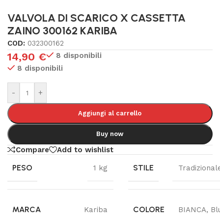
VALVOLA DI SCARICO X CASSETTA
ZAINO 300162 KARIBA
COD:
032300162
14,90
€
8 disponibili
8 disponibili
-
+
Aggiungi al carrello
Buy now
Compare
Add to wishlist
PESO
STILE
1 kg
Tradizional
MARCA
COLORE
Kariba
BIANCA
,
Bl