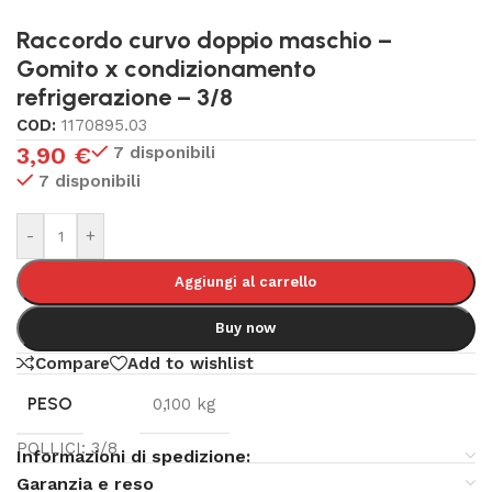
Raccordo curvo doppio maschio –
Gomito x condizionamento
refrigerazione – 3/8
COD:
1170895.03
3,90
€
7 disponibili
7 disponibili
-
+
Aggiungi al carrello
Buy now
Compare
Add to wishlist
PESO
0,100 kg
POLLICI: 3/8
Informazioni di spedizione:
Garanzia e reso