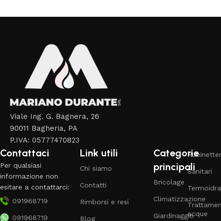
Read More
Viale Ing. G. Bagnera, 26
90011 Bagheria, PA
P.IVA: 05777470823
Contattaci
Link utili
Categorie
Rubinetter
principali
Per qualsiasi
Chi siamo
Sanitari
informazione non
Bricolage
Contatti
esitare a contattarci:
Termoidra
Climatizzazione
091968719
Rimborsi e resi
Trattame
acque
Giardinaggio
091968719
Blog