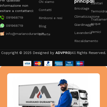
principali
Per qualsiasi
Chi siamo
Sanitari
informazione non
Bricolage
Contatti
esitare a contattarci:
Termoidra
Climatizzazione
091968719
Rimborsi e resi
Trattame
acque
Giardinaggio
091968719
Blog
Vernici
Lavanderia
info@marianodurante.it
Offerte
Riscaldamento
Copyright © 2025 Designed by
ADVPRO
|All Rights Reserved.