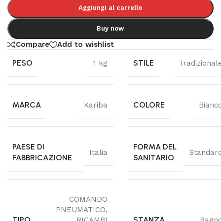
Aggiungi al carrello
Buy now
Compare
Add to wishlist
PESO
STILE
1 kg
Tradizional
MARCA
COLORE
Kariba
Bianc
PAESE DI
FORMA DEL
Italia
Standar
FABBRICAZIONE
SANITARIO
COMANDO
PNEUMATICO
,
TIPO
STANZA
RICAMBI
Bagn