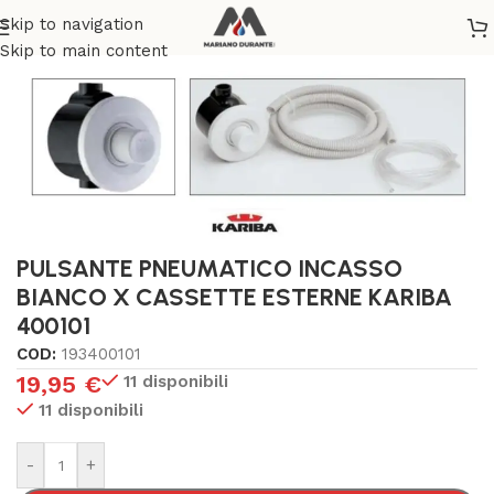
Skip to navigation
Home
/
SANITARI
/
RICAMBI E ACCESSORI CASSETTE WC
Skip to main content
PULSANTE PNEUMATICO INCASSO
BIANCO X CASSETTE ESTERNE KARIBA
400101
COD:
193400101
19,95
€
11 disponibili
11 disponibili
-
+