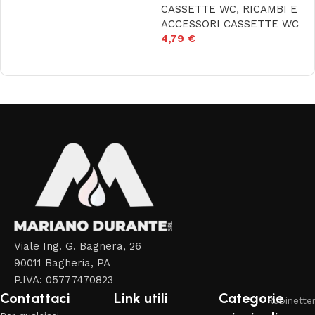
CASSETTE WC
,
RICAMBI E
ACCESSORI CASSETTE WC
4,79
€
Aggiungi al carrello
Read More
Viale Ing. G. Bagnera, 26
90011 Bagheria, PA
P.IVA: 05777470823
Contattaci
Link utili
Categorie
Rubinetter