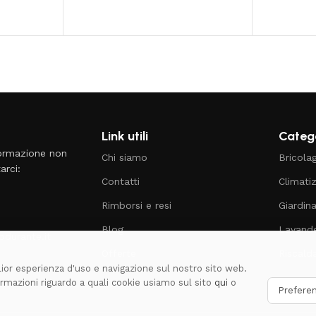
Link utili
Catego
formazione non
Chi siamo
Bricola
arci:
Contatti
Climati
Rimborsi e resi
Giardin
Blog
Lavande
durante.it
Offerte
Riscal
glior esperienza d'uso e navigazione sul nostro sito web.
formazioni riguardo a quali cookie usiamo sul sito
qui
o
Prefere
.