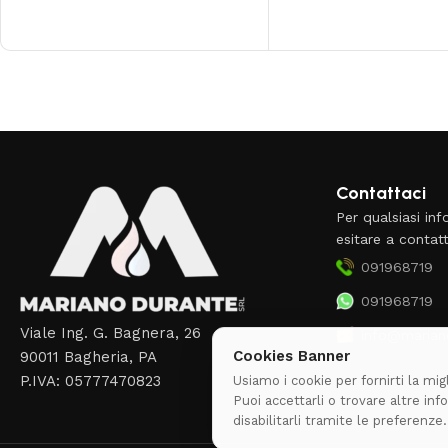
Read More
Contattaci
Per qualsiasi in
esitare a contatt
091968719
091968719
Viale Ing. G. Bagnera, 26
info@mariano
Cookies Banner
90011 Bagheria, PA
P.IVA: 05777470823
Usiamo i cookie per fornirti la mi
Puoi accettarli o trovare altre in
disabilitarli tramite le preferenze