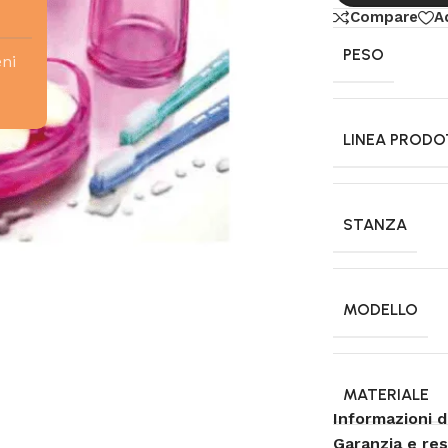
Compare
A
PESO
eni
LINEA PROD
STANZA
MODELLO
MATERIALE
Informazioni d
Garanzia e re