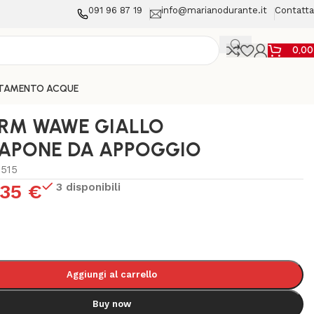
091 96 87 19
info@marianodurante.it
Contatta
0,0
TAMENTO ACQUE
RM WAWE GIALLO
SAPONE DA APPOGGIO
4515
,35
€
3 disponibili
Aggiungi al carrello
Buy now