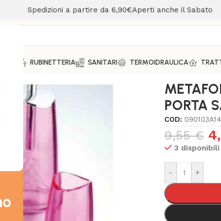
Spedizioni a partire da 6,90€
Aperti anche il Sabato
MENTO
RUBINETTERIA
SANITARI
TERMOIDRAULICA
TRAT
ALLO PORTA SAPONE DA APPOGGIO
METAFO
PORTA 
COD:
090103A1
4
9,55
€
3 disponibili
-
+
mo