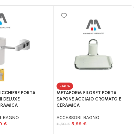
-48%
BICCHIERE PORTA
METAFORM FILOSET PORTA
I DELUXE
SAPONE ACCIAIO CROMATO E
ERAMICA
CERAMICA
I BAGNO
ACCESSORI BAGNO
50
€
5,99
€
11,50
€