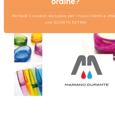
ordine?
Richiedi il coupon esclusivo per i nuovi clienti e otti
uno SCONTO EXTRA!