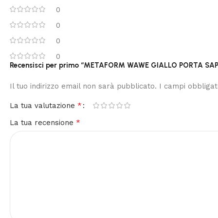
0
0
0
0
Recensisci per primo “METAFORM WAWE GIALLO PORTA S
Il tuo indirizzo email non sarà pubblicato.
I campi obbliga
*
La tua valutazione
*
La tua recensione