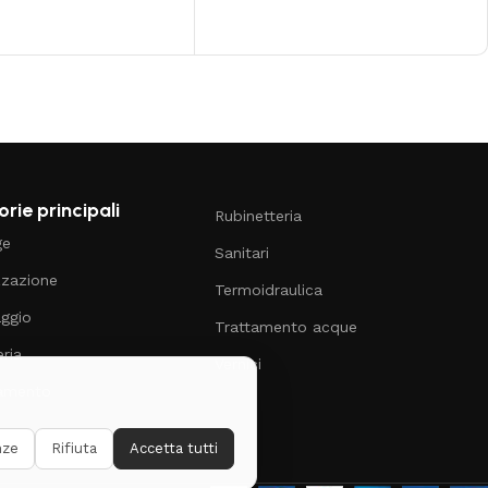
rie principali
Rubinetteria
ge
Sanitari
zzazione
Termoidraulica
aggio
Trattamento acque
ria
Vernici
damento
nze
Rifiuta
Accetta tutti