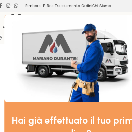
Rimborsi E Resi
Tracciamento Ordini
Chi Siamo
BRICOLAGE
CLIMATIZZAZIONE
LAVANDERIA
RISCALDA
Home
/
SANITARI
/
ACCESSORI BAGNO
/
METAFORM WAWE GI
-54%
Hai già effettuato il tuo pri