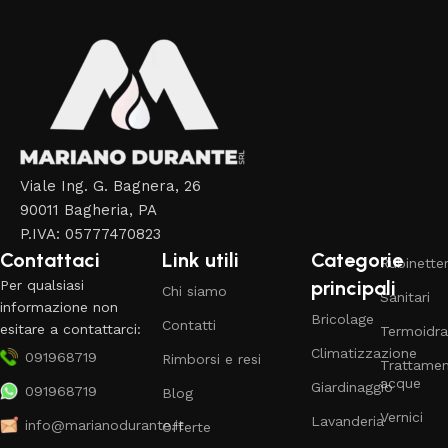
Viale Ing. G. Bagnera, 26
90011 Bagheria, PA
P.IVA: 05777470823
Contattaci
Link utili
Categorie
Rubinetter
principali
Per qualsiasi
Chi siamo
Sanitari
informazione non
Bricolage
Contatti
esitare a contattarci:
Termoidra
Climatizzazione
091968719
Rimborsi e resi
Trattame
acque
Giardinaggio
091968719
Blog
Vernici
Lavanderia
info@marianodurante.it
Offerte