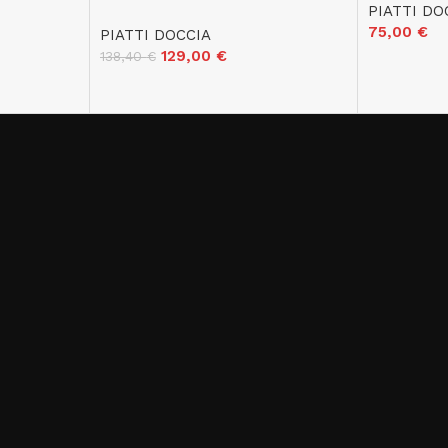
PIATTI DO
75,00
€
PIATTI DOCCIA
129,00
€
138,40
€