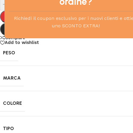
ordine?
-
+
Richiedi il coupon esclusivo per i nuovi clienti e otti
uno SCONTO EXTRA!
Compare
Add to wishlist
PESO
MARCA
COLORE
TIPO