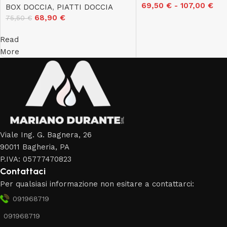
69,50
€
-
107,00
€
BOX DOCCIA
,
PIATTI DOCCIA
68,90
€
75,50
€
Read
More
Viale Ing. G. Bagnera, 26
90011 Bagheria, PA
P.IVA: 05777470823
Contattaci
Per qualsiasi informazione non esitare a contattarci:
091968719
091968719