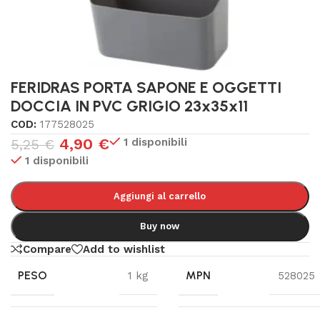
FERIDRAS PORTA SAPONE E OGGETTI
DOCCIA IN PVC GRIGIO 23x35x11
COD:
177528025
4,90
€
1 disponibili
5,25
€
1 disponibili
Aggiungi al carrello
Buy now
Compare
Add to wishlist
PESO
MPN
1 kg
528025