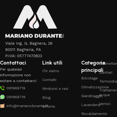
Viale Ing. G. Bagnera, 26
90011 Bagheria, PA
P.IVA: 05777470823
Contattaci
Link utili
Categorie
Rubinetter
principali
Per qualsiasi
Chi siamo
Sanitari
informazione non
Bricolage
Contatti
esitare a contattarci:
Termoidra
Climatizzazione
091968719
Rimborsi e resi
Trattame
acque
Giardinaggio
091968719
Blog
Vernici
Lavanderia
info@marianodurante.it
Offerte
Riscaldamento