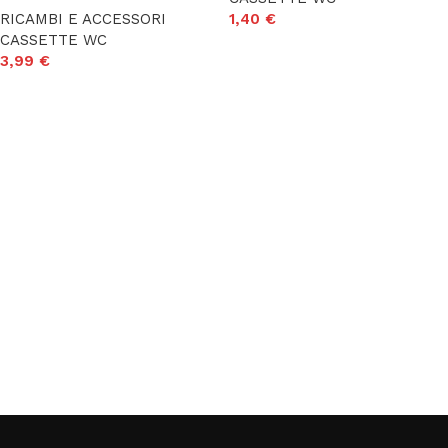
RICAMBI E ACCESSORI
1,40
€
CASSETTE WC
Aggiungi al carrello
3,99
€
Aggiungi al carrello
Read More