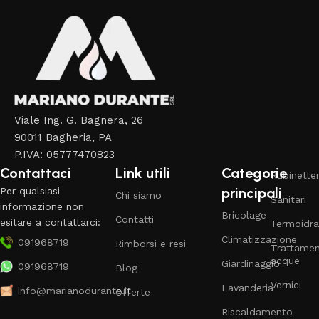
Viale Ing. G. Bagnera, 26
90011 Bagheria, PA
P.IVA: 05777470823
Contattaci
Link utili
Categorie
Rubinetter
principali
Per qualsiasi
Chi siamo
Sanitari
informazione non
Bricolage
Contatti
esitare a contattarci:
Termoidra
Climatizzazione
091968719
Rimborsi e resi
Trattame
acque
Giardinaggio
091968719
Blog
Vernici
Lavanderia
info@marianodurante.it
Offerte
Riscaldamento