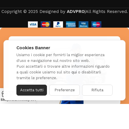
Copyright © 2025 Designed by
ADVPRO
|All Rights Reserved.
Cookies Banner
Usiamo i cookie per fornirti la miglior esperienza
d'uso e navigazione sul nostro sito web.
Puoi accettarli o trovare altre informazioni riguardo
a quali cookie usiamo sul sito
qui
o disabilitarli
tramite le preferenze.
Accetta tutti
Preferenze
Rifiuta
Shop
Filters
Wishlist
Cart
My account
Hai già effettuato il tuo primo