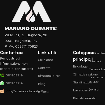
Viale Ing. G. Bagnera, 26
90011 Bagheria, PA
P.IVA: 05777470823
Contattaci
Link utili
Categorie
Rubinetter
principali
Per qualsiasi
Chi siamo
Sanitari
informazione non
Bricolage
Contatti
esitare a contattarci:
Termoidra
Climatizzazione
091968719
Rimborsi e resi
Trattame
acque
Giardinaggio
091968719
Blog
Vernici
Lavanderia
info@marianodurante.it
Offerte
Riscaldamento