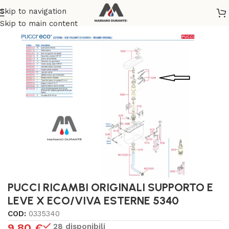
Skip to navigation
Home
/
SANITARI
/
RICAMBI E ACCESSORI CASSETTE WC
Skip to main content
PUCCI RICAMBI ORIGINALI SUPPORTO E
LEVE X ECO/VIVA ESTERNE 5340
COD:
0335340
9,80
€
28 disponibili