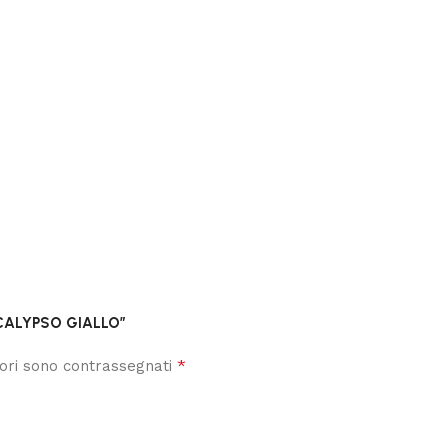
 CALYPSO GIALLO”
*
tori sono contrassegnati