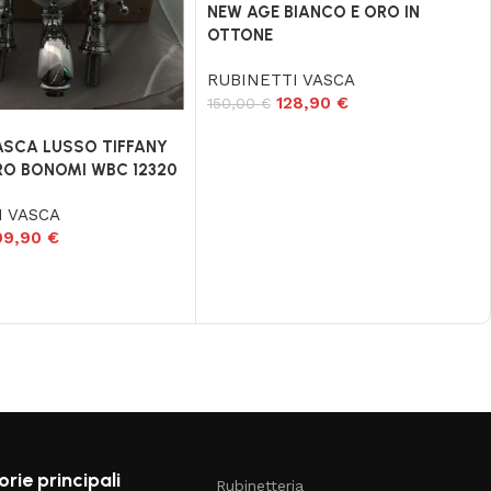
NEW AGE BIANCO E ORO IN
OTTONE
RUBINETTI VASCA
128,90
€
150,00
€
ASCA LUSSO TIFFANY
O BONOMI WBC 12320
I VASCA
99,90
€
rie principali
Rubinetteria