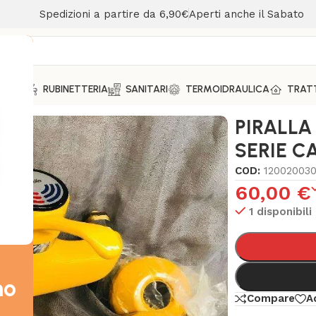
Spedizioni a partire da 6,90€
Aperti anche il Sabato
MENTO
RUBINETTERIA
SANITARI
TERMOIDRAULICA
TRAT
LATORE VASCA SERIE CALYPSO GIALLO
PIRALLA
SERIE C
COD:
12002003
60,00
€
1 disponibili
mo
Compare
A