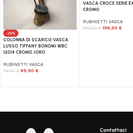
VASCA CROCE SERIE E
CROMO
RUBINETTI VASCA
196,50
€
250,00
€
-22%
COLONNA DI SCARICO VASCA
LUSSO TIFFANY BONOMI WBC
12014 CROMO /ORO
RUBINETTI VASCA
89,90
€
114,90
€
Read More
Contattaci