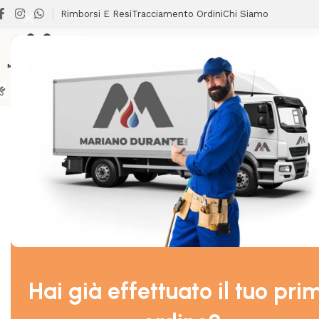
Rimborsi E Resi
Tracciamento Ordini
Chi Siamo
BRICOLAGE
CLIMATIZZAZIONE
LAVANDERIA
RISCALDA
Home
/
RUBINETTERIA
/
RUBINETTI VASCA
/
PIRALLA MISCE
Hai già effettuato il tuo pri