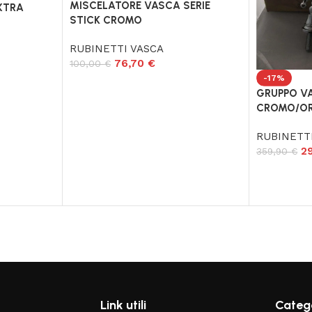
MISCELATORE VASCA SERIE
XTRA
STICK CROMO
RUBINETTI VASCA
76,70
€
100,00
€
-17%
GRUPPO V
CROMO/OR
RUBINETT
2
359,90
€
Link utili
Catego