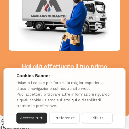
Hai già effettuato il tuo primo
ordine?
Cookies Banner
Usiamo i cookie per fornirti la miglior esperienza
d'uso e navigazione sul nostro sito web.
Richiedi il coupon esclusivo per i nuovi clienti e
Puoi accettarli o trovare altre informazioni riguardo
ottieni uno SCONTO EXTRA!
a quali cookie usiamo sul sito
qui
o disabilitarli
tramite le preferenze.
Accetta tutti
Preferenze
Rifiuta
Shop
Wishlist
Cart
My account