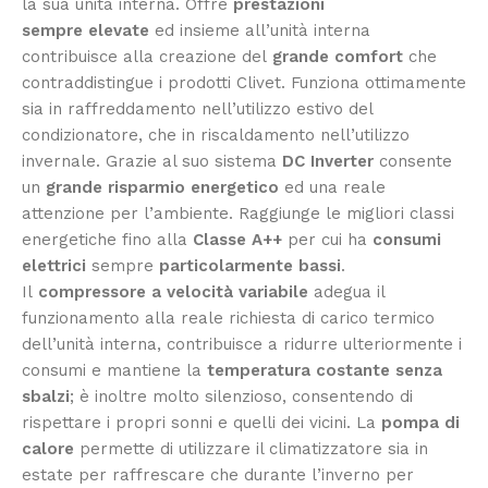
la sua unità interna. Offre
prestazioni
sempre elevate
ed insieme all’unità interna
contribuisce alla creazione del
grande comfort
che
contraddistingue i prodotti Clivet. Funziona ottimamente
sia in raffreddamento nell’utilizzo estivo del
condizionatore, che in riscaldamento nell’utilizzo
invernale. Grazie al suo sistema
DC Inverter
consente
un
grande risparmio energetico
ed una reale
attenzione per l’ambiente.
Raggiunge le migliori
classi
energetiche fino alla
Classe A++
per cui ha
consumi
elettrici
sempre
particolarmente bassi
.
Il
compressore a velocità variabile
adegua il
funzionamento alla reale richiesta di carico termico
dell’unità interna, contribuisce a ridurre ulteriormente i
consumi e mantiene la
temperatura costante senza
sbalzi
; è inoltre molto silenzioso, consentendo di
rispettare i propri sonni e quelli dei vicini. La
pompa di
calore
permette di utilizzare il climatizzatore sia in
estate per raffrescare che durante l’inverno per