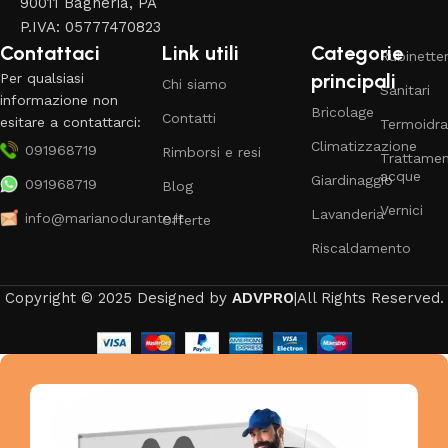
90011 Bagheria, PA
P.IVA: 05777470823
Contattaci
Link utili
Categorie
Rubinetter
principali
Per qualsiasi
Chi siamo
Sanitari
informazione non
Bricolage
Contatti
esitare a contattarci:
Termoidra
Climatizzazione
091968719
Rimborsi e resi
Trattame
acque
Giardinaggio
091968719
Blog
Vernici
Lavanderia
info@marianodurante.it
Offerte
Riscaldamento
Copyright © 2025 Designed by
ADVPRO
|All Rights Reserved.