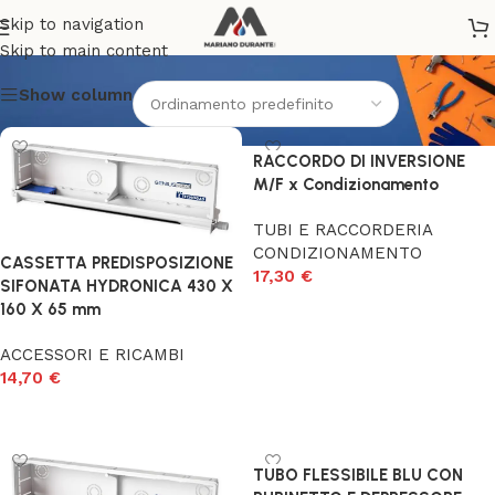
TECNOGAS
Skip to navigation
Skip to main content
Show column
RACCORDO DI INVERSIONE
M/F x Condizionamento
TUBI E RACCORDERIA
CONDIZIONAMENTO
CASSETTA PREDISPOSIZIONE
17,30
€
SIFONATA HYDRONICA 430 X
160 X 65 mm
Scegli
ACCESSORI E RICAMBI
14,70
€
Aggiungi al carrello
TUBO FLESSIBILE BLU CON