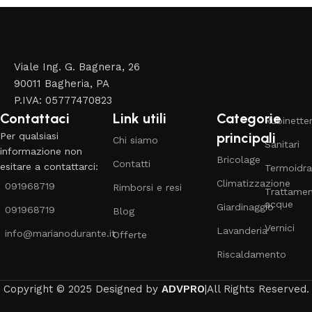
Viale Ing. G. Bagnera, 26
90011 Bagheria, PA
P.IVA: 05777470823
Contattaci
Link utili
Categorie
Rubinetter
principali
Per qualsiasi
Chi siamo
Sanitari
informazione non
Bricolage
Contatti
esitare a contattarci:
Termoidra
Climatizzazione
091968719
Rimborsi e resi
Trattame
acque
Giardinaggio
091968719
Blog
Vernici
Lavanderia
info@marianodurante.it
Offerte
Riscaldamento
Copyright © 2025 Designed by
ADVPRO
|All Rights Reserved.