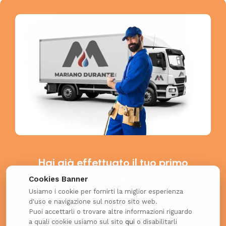
Hai già effettuato il tuo primo
ordine?
Cookies Banner
Usiamo i cookie per fornirti la miglior esperienza
d'uso e navigazione sul nostro sito web.
Richiedi il coupon esclusivo per i nuovi clienti e
Puoi accettarli o trovare altre informazioni riguardo
ottieni uno SCONTO EXTRA!
a quali cookie usiamo sul sito
qui
o disabilitarli