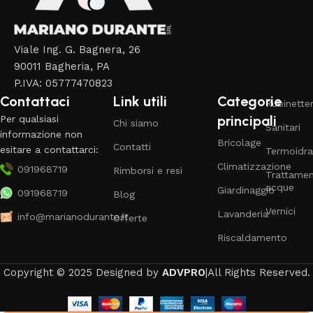
Viale Ing. G. Bagnera, 26
90011 Bagheria, PA
P.IVA: 05777470823
Contattaci
Link utili
Categorie
Rubinetter
principali
Per qualsiasi
Chi siamo
Sanitari
informazione non
Bricolage
Contatti
esitare a contattarci:
Termoidra
Climatizzazione
091968719
Rimborsi e resi
Trattame
acque
Giardinaggio
091968719
Blog
Vernici
Lavanderia
info@marianodurante.it
Offerte
Riscaldamento
Copyright © 2025 Designed by
ADVPRO
|All Rights Reserved.