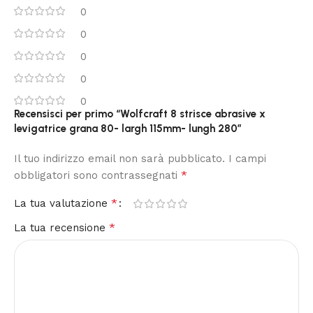
0
0
0
0
0
Recensisci per primo “Wolfcraft 8 strisce abrasive x
levigatrice grana 80- largh 115mm- lungh 280”
Il tuo indirizzo email non sarà pubblicato.
I campi
*
obbligatori sono contrassegnati
*
La tua valutazione
*
La tua recensione