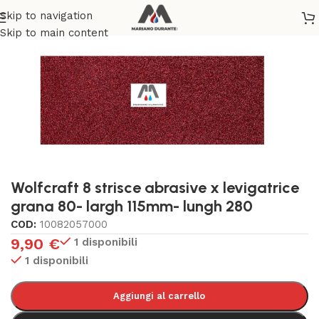
Skip to navigation
Home
/
BRICOLAGE E FAI DA TE
Skip to main content
Wolfcraft 8 strisce abrasive x levigatrice
grana 80- largh 115mm- lungh 280
COD:
10082057000
9,90
€
1 disponibili
1 disponibili
Aggiungi al carrello