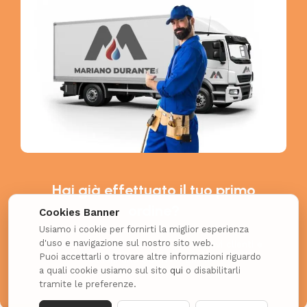
Hai già effettuato il tuo primo
ordine?
Cookies Banner
Usiamo i cookie per fornirti la miglior esperienza
d'uso e navigazione sul nostro sito web.
Richiedi il coupon esclusivo per i nuovi clienti e
Puoi accettarli o trovare altre informazioni riguardo
ottieni uno SCONTO EXTRA!
a quali cookie usiamo sul sito
qui
o disabilitarli
tramite le preferenze.