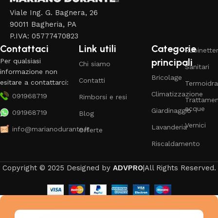
Viale Ing. G. Bagnera, 26
90011 Bagheria, PA
P.IVA: 05777470823
Contattaci
Link utili
Categorie
Rubinetter
principali
Per qualsiasi
Chi siamo
Sanitari
informazione non
Bricolage
Contatti
esitare a contattarci:
Termoidra
Climatizzazione
091968719
Rimborsi e resi
Trattame
acque
Giardinaggio
091968719
Blog
Vernici
Lavanderia
info@marianodurante.it
Offerte
Riscaldamento
Copyright © 2025 Designed by
ADVPRO
|All Rights Reserved.