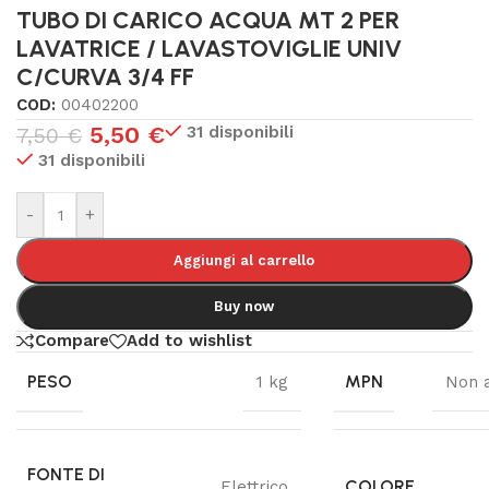
TUBO DI CARICO ACQUA MT 2 PER
LAVATRICE / LAVASTOVIGLIE UNIV
C/CURVA 3/4 FF
COD:
00402200
5,50
€
31 disponibili
7,50
€
31 disponibili
-
+
Aggiungi al carrello
Buy now
Compare
Add to wishlist
PESO
MPN
1 kg
Non a
FONTE DI
COLORE
Elettrico