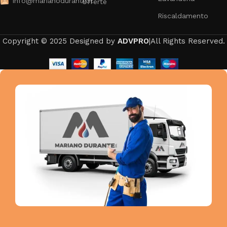
info@marianodurante.it
Offerte
Riscaldamento
Copyright © 2025 Designed by
ADVPRO
|All Rights Reserved.