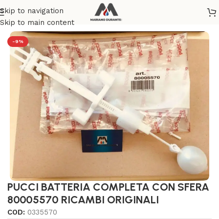
Skip to navigation
Home
/
SANITARI
/
RICAMBI E ACCESSORI CASSETTE WC
Skip to main content
-9%
PUCCI BATTERIA COMPLETA CON SFERA
80005570 RICAMBI ORIGINALI
COD:
0335570