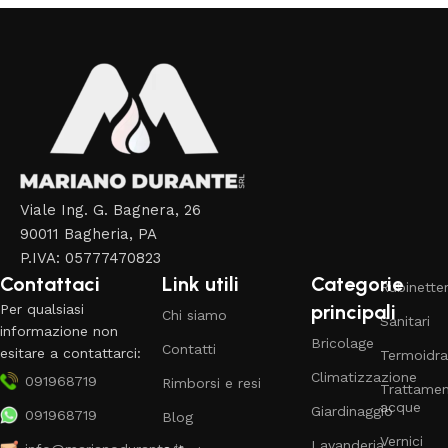
Viale Ing. G. Bagnera, 26
90011 Bagheria, PA
P.IVA: 05777470823
Contattaci
Link utili
Categorie
Rubinetter
principali
Per qualsiasi
Chi siamo
Sanitari
informazione non
Bricolage
Contatti
esitare a contattarci:
Termoidra
Climatizzazione
091968719
Rimborsi e resi
Trattame
acque
Giardinaggio
091968719
Blog
Vernici
Lavanderia