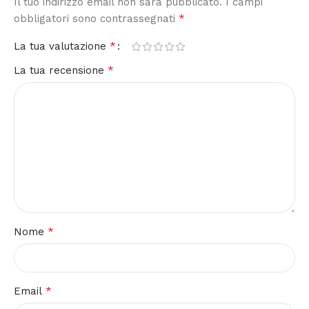
Il tuo indirizzo email non sarà pubblicato.
I campi
*
obbligatori sono contrassegnati
*
La tua valutazione
*
La tua recensione
*
Nome
*
Email